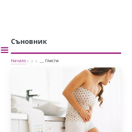
Съновник
›
›
›
...
Начало
Глисти