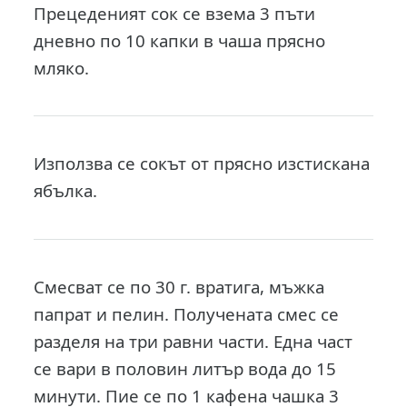
Прецеденият сок се взема 3 пъти
дневно по 10 капки в чаша прясно
мляко.
Използва се сокът от прясно изстискана
ябълка.
Смесват се по 30 г. вратига, мъжка
папрат и пелин. Получената смес се
разделя на три равни части. Една част
се вари в половин литър вода до 15
минути. Пие се по 1 кафена чашка 3