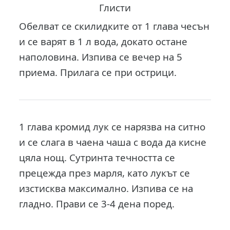
Глисти
Обелват се скилидките от 1 глава чесън
и се варят в 1 л вода, докато остане
наполовина. Изпива се вечер на 5
приема. Прилага се при острици.
1 глава кромид лук се нарязва на ситно
и се слага в чаена чаша с вода да кисне
цяла нощ. Сутринта течността се
прецежда през марля, като лукът се
изстисква максимално. Изпива се на
гладно. Прави се 3-4 дена поред.