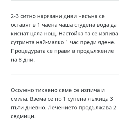
2-3 ситно нарязани диви чесъна се
оставят в 1 чаена чаша студена вода да
киснат цяла нощ. Настойка та се изпива
сутринта най-малко 1 час преди ядене.
Процедурата се прави в продължение
на 8 дни.
Осолено тиквено семе се изпича и
смила. Взема се по 1 супена лъжица 3
пъти дневно. Лечението продължава 2
седмици.