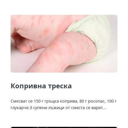
Копривна треска
Смесват се 150 г гръцка коприва, 80 г росопас, 100 г
глухарче.З супени лъжици от сместа се варят...