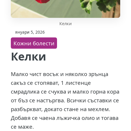
Келки
януари 5, 2026
Кожни болести
Келки
Малко чист восък и няколко зрънца
сакъз се стопяват, 1 листенце
смрадлика се счуква и малко горна кора
от бъз се настъргва. Всички съставки се
разбъркват, докато стане на мехлем.
Добавя се чаена лъжичка олио и тогава
се маже.