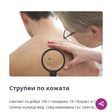
Струпеи по кожата
Смесват се добре 100 г глицерин, 10 г боракс и 1
супена лъжица мед. След намазване със сместа...