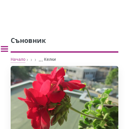
Съновник
›
›
›
...
Начало
Келки