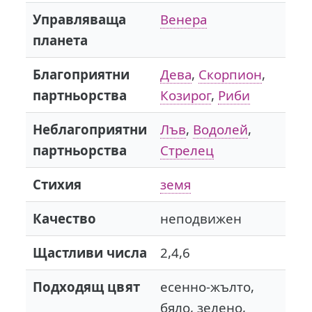
Управляваща
Венера
планета
Благоприятни
Дева
,
Скорпион
,
партньорства
Козирог
,
Риби
Неблагоприятни
Лъв
,
Водолей
,
партньорства
Стрелец
Стихия
земя
Качество
неподвижен
Щастливи числа
2,4,6
Подходящ цвят
есенно-жълто,
бяло, зелено,