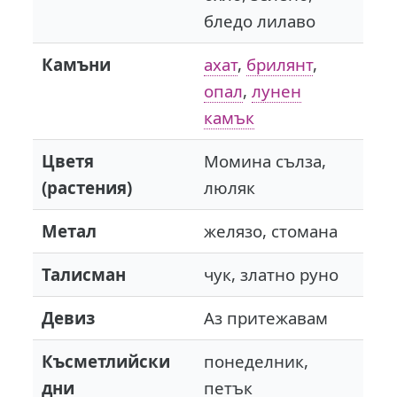
бледо лилаво
Камъни
ахат
,
брилянт
,
опал
,
лунен
камък
Цветя
Момина сълза,
(растения)
люляк
Метал
желязо, стомана
Талисман
чук, златно руно
Девиз
Аз притежавам
Късметлийски
понеделник,
дни
петък