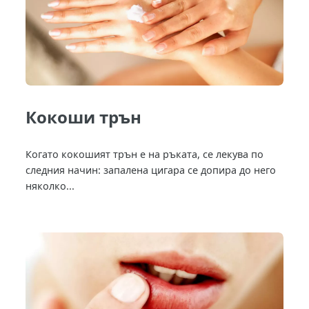
Кокоши трън
Когато кокошият трън е на ръката, се лекува по
следния начин: запалена цигара се допира до него
няколко...