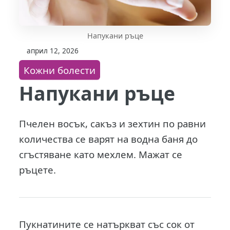
Напукани ръце
април 12, 2026
Кожни болести
Напукани ръце
Пчелен восък, сакъз и зехтин по равни
количества се варят на водна баня до
сгъстяване като мехлем. Мажат се
ръцете.
Пукнатините се натъркват със сок от