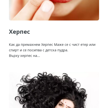
Херпес
Как да премахнем Херпес Маже се с чист етер или
спирт и се посипва с детска пудра.
Върху херпес на...