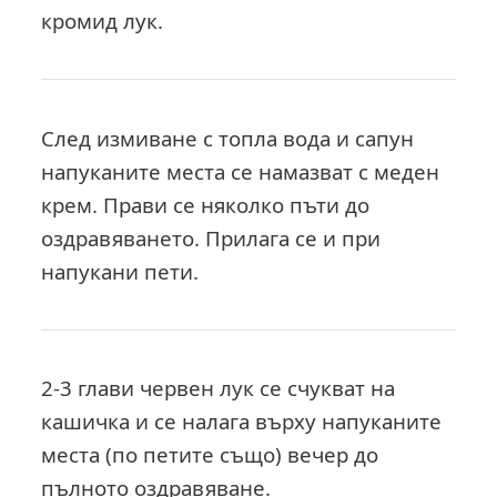
кромид лук.
След измиване с топла вода и сапун
напуканите места се намазват с меден
крем. Прави се няколко пъти до
оздравяването. Прилага се и при
напукани пети.
2-3 глави червен лук се счукват на
кашичка и се налага върху напуканите
места (по петите също) вечер до
пълното оздравяване.