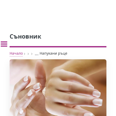
Съновник
›
›
›
...
Начало
Напукани ръце