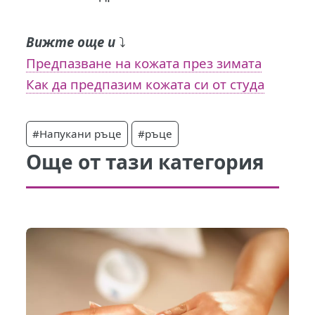
Вижте още и
⤵️
Предпазване на кожата през зимата
Как да предпазим кожата си от студа
#Напукани ръце
#ръце
Още от тази категория