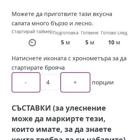
Можете да приготвите тази вкусна
салата много бързо и лесно.
Стартирай таймер
Подготовка
Готвене
Готово след
⏲
м
м
м
5
5
10
Натиснете иконата с хронометъра за да
стартирате брояча
порции
СЪСТАВКИ (за улеснение
може да маркирте тези,
които имате, за да знаете
които трябва да си набавите)