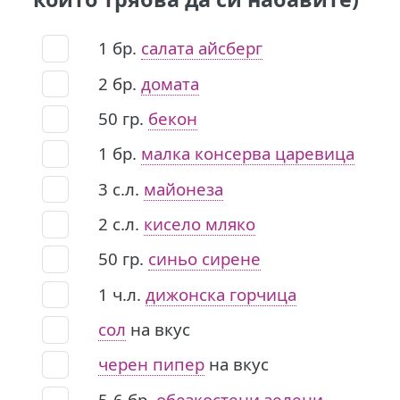
1
бр.
салата айсберг
2
бр.
домата
50
гр.
бекон
1
бр.
малка консерва царевица
3
с.л.
майонеза
2
с.л.
кисело мляко
50
гр.
синьо сирене
1
ч.л.
дижонска горчица
сол
на вкус
черен пипер
на вкус
5-6
бр.
обезкостени зелени