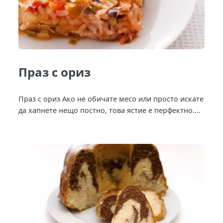
Праз с ориз
Праз с ориз Ако не обичате месо или просто искате
да хапнете нещо постно, това ястие е перфектно....