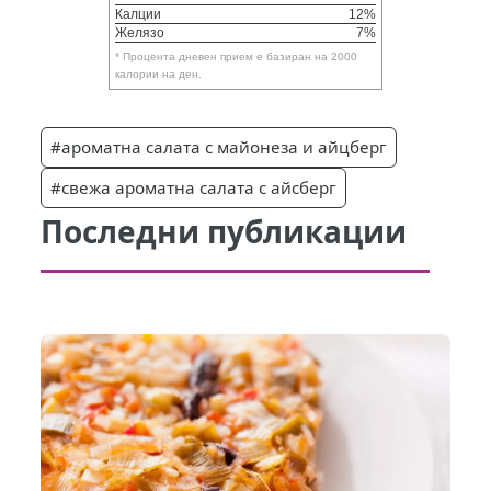
Калции
12%
Желязо
7%
* Процента дневен прием е базиран на 2000
калории на ден.
#ароматна салата с майонеза и айцберг
#свежа ароматна салата с айсберг
Последни публикации