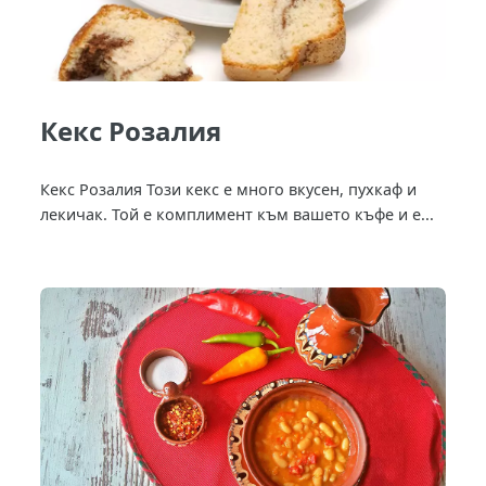
Кекс Розалия
Кекс Розалия Този кекс е много вкусен, пухкаф и
лекичак. Той е комплимент към вашето къфе и е...