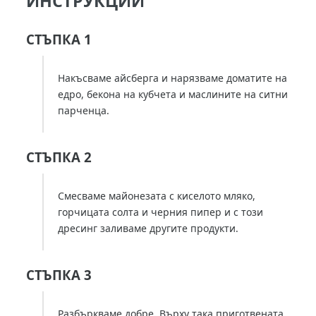
ИНСТРУКЦИИ
СТЪПКА 1
Накъсваме айсберга и нарязваме доматите на
едро, бекона на кубчета и маслините на ситни
парченца.
СТЪПКА 2
Смесваме майонезата с киселото мляко,
горчицата солта и черния пипер и с този
дресинг заливаме другите продукти.
СТЪПКА 3
Разбъркваме добре. Върху така приготвената