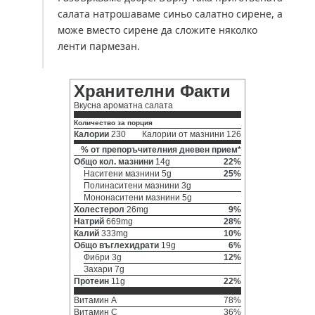
салата натрошаваме синьо салатно сирене, а
може вместо сирене да сложите няколко
ленти пармезан.
Хранителни Факти
Вкусна ароматна салата
Количество за порция
Калории
230
Калории от мазнини 126
% от препоръчителния дневен прием*
Общо кол. мазнини
14g
22%
Наситени мазнини 5g
25%
Полинаситени мазнини 3g
Мононаситени мазнини 5g
Холестерол
26mg
9%
Натрий
669mg
28%
Калий
333mg
10%
Общо въглехидрати
19g
6%
Фибри 3g
12%
Захари 7g
Протеин
11g
22%
Витамин A
78%
Витамин C
36%