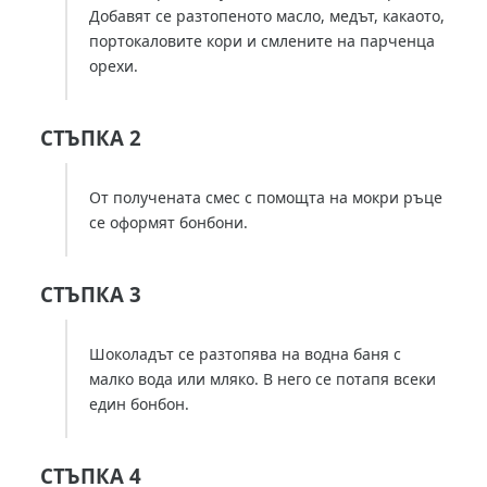
Добавят се разтопеното масло, медът, какаото,
портокаловите кори и смлените на парченца
орехи.
СТЪПКА 2
От получената смес с помощта на мокри ръце
се оформят бонбони.
СТЪПКА 3
Шоколадът се разтопява на водна баня с
малко вода или мляко. В него се потапя всеки
един бонбон.
СТЪПКА 4