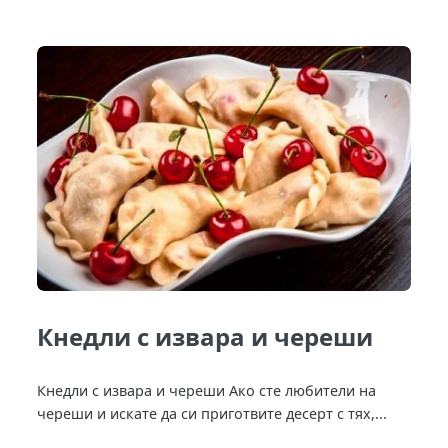
Кнедли с извара и череши
Кнедли с извара и череши Ако сте любители на
череши и искате да си приготвите десерт с тях,...