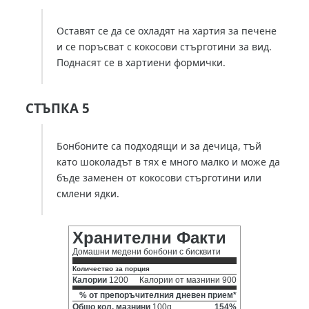
Оставят се да се охладят на хартия за печене
и се поръсват с кокосови стърготини за вид.
Поднасят се в хартиени формички.
СТЪПКА 5
Бонбоните са подходящи и за дечица, тъй
като шоколадът в тях е много малко и може да
бъде заменен от кокосови стърготини или
смлени ядки.
Хранителни Факти
Домашни медени бонбони с бисквити
Количество за порция
Калории
1200
Калории от мазнини 900
% от препоръчителния дневен прием*
Общо кол. мазнини
100g
154%