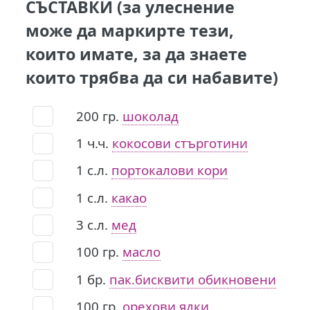
СЪСТАВКИ (за улеснение
може да маркирте тези,
които имате, за да знаете
които трябва да си набавите)
200
гр.
шоколад
1
ч.ч.
кокосови стърготини
1
с.л.
портокалови кори
1
с.л.
какао
3
с.л.
мед
100
гр.
масло
1
бр.
пак.бисквити обикновени
100
гр.
орехови ядки