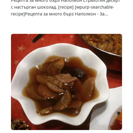
Рецепта за много бърз Наполеон Страхотен десерт
с настърган шоколад. [recipe] [wpurp-searchable-
recipe]Рецепта за много бърз Наполеон - За...