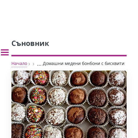
Съновник
›
›
...
Начало
Домашни медени бонбони с бисквити