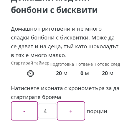
бонбони с бисквити
Домашно приготвени и не много
сладки бонбони с бисквитки. Може да
се дават и на деца, тъй като шоколадът
в тях е много малко.
Стартирай таймер
Подготовка
Готвене
Готово след
⏲
м
м
м
20
0
20
Натиснете иконата с хронометъра за да
стартирате брояча
порции