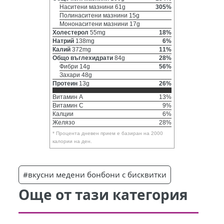
Наситени мазнини 61g
305%
Полинаситени мазнини 15g
Мононаситени мазнини 17g
Холестерол
55mg
18%
Натрий
138mg
6%
Калий
372mg
11%
Общо въглехидрати
84g
28%
Фибри 14g
56%
Захари 48g
Протеин
13g
26%
Витамин A
13%
Витамин C
9%
Калции
6%
Желязо
28%
* Процента дневен прием е базиран на 2000
калории на ден.
#вкусни медени бонбони с бисквитки
Още от тази категория