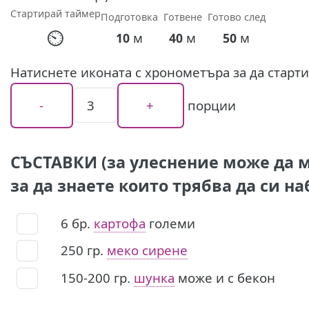
Стартирай таймер
Подготовка
Готвене
Готово след
⏲
м
м
м
10
40
50
Натиснете иконата с хронометъра за да старт
порции
СЪСТАВКИ (за улеснение може да м
за да знаете които трябва да си на
6
бр.
картофа
големи
250
гр.
меко сирене
150-200
гр.
шунка
може и с бекон