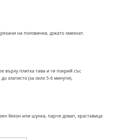
рязани на половинки, докато омекнат.
ре върху плитка тава и ги покрий със
до златисто (за окло 5-6 минути).
зен бекон или шунка, парче домат, краставица