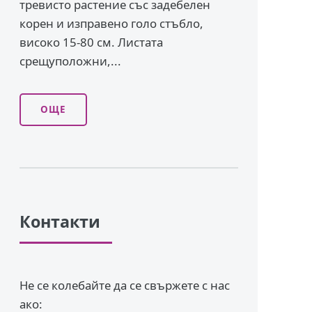
тревисто растение със задебелен
корен и изправено го­ло стъбло,
високо 15-80 см. Листата
срещуположни,...
ОЩЕ
Контакти
Не се колебайте да се свържете с нас
ако: