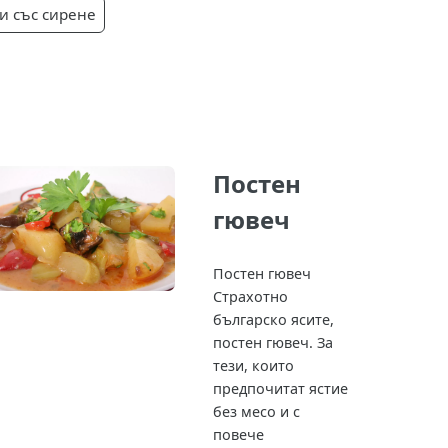
и със сирене
Постен
гювеч
Постен гювеч
Страхотно
българско ясите,
постен гювеч. За
тези, които
предпочитат ястие
без месо и с
повече