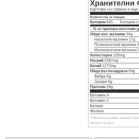
Хранителни 
Картофи със сирене и още
Количество за порция
Калории
695
Калории о
% от препоръчителния д
Общо кол. мазнини
34g
Наситени мазнини 17g
Полинаситени мазнини 
Мононаситени мазнини 
Холестерол
105mg
Натрий
2387mg
Калий
1272mg
Общо въглехидрати
69g
Фибри 6g
Захари 6g
Протеин
28g
Витамин A
Витамин C
Калции
Желязо
* Процента дневен прием е баз
калории на ден.