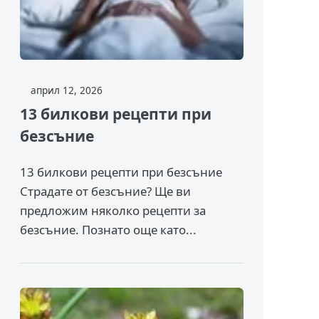
април 12, 2026
13 билкови рецепти при
безсъние
13 билкови рецепти при безсъние
Страдате от безсъние? Ще ви
предложим няколко рецепти за
безсъние. Познато още като...