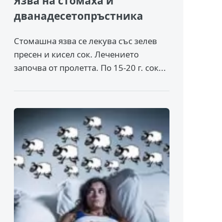
Язва на стомаха и
дванадесетопръстника
Стомашна язва се лекува със зелев
пресен и кисел сок. Лечението
започва от пролетта. По 15-20 г. сок...