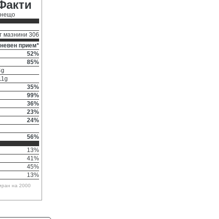
Факти
 нещо
т мазнини 306
невен прием*
52%
85%
4g
11g
35%
99%
36%
23%
24%
56%
13%
41%
45%
13%
иран на 2000