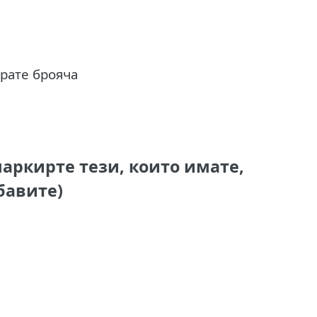
ирате брояча
аркирте тези, които имате,
бавите)