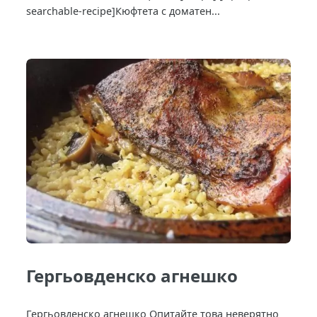
searchable-recipe]Кюфтета с доматен...
Гергьовденско агнешко
Гергьовденско агнешко Опитайте това неверятно