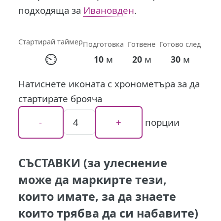
подходяща за
Ивановден
.
Стартирай таймер
Подготовка
Готвене
Готово след
⏲
м
м
м
10
20
30
Натиснете иконата с хронометъра за да
стартирате брояча
порции
СЪСТАВКИ (за улеснение
може да маркирте тези,
които имате, за да знаете
които трябва да си набавите)