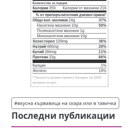
Количество за порция
Калории
359
Калории от мазнини 216
% от препоръчителния дневен прием*
Общо кол. мазнини
24g
37%
Наситени мазнини 10g
50%
Полинаситени мазнини 1g
Мононаситени мазнини 10g
Холестерол
109mg
36%
Натрий
480mg
20%
Калий
394mg
11%
Протеин
33g
66%
Калции
1%
Желязо
19%
* Процента дневен прием е базиран на 2000
калории на ден.
#вкусна кървавица на скара или в тавичка
Последни публикации