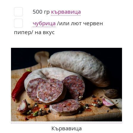
500
гр
кървавица
чубрица
/или лют червен
пипер/ на вкус
Кървавица