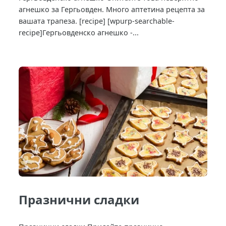
агнешко за Гергьовден. Много аптетина рецепта за
вашата трапеза. [recipe] [wpurp-searchable-
recipe]Гергьовденско агнешко -...
Празнични сладки