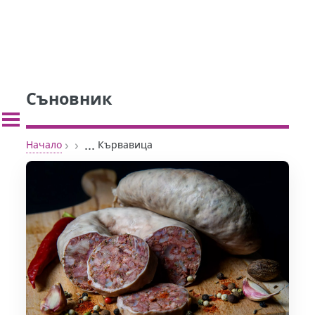
Съновник
›
›
...
Начало
Кървавица