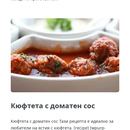
Кюфтета с доматен сос
Кюфтета с доматен сос Тази рецепта е идеално за
любители на ястия с кюфтета. [recipe] [wpurp-