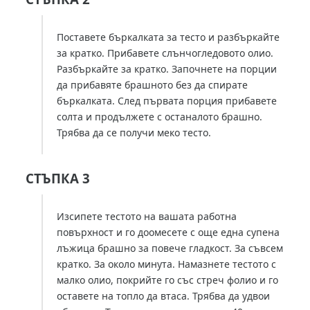
Поставете бъркалката за тесто и разбъркайте
за кратко. Прибавете слънчогледовото олио.
Разбъркайте за кратко. Започнете на порции
да прибавяте брашното без да спирате
бъркалката. След първата порция прибавете
солта и продължете с останалото брашно.
Трябва да се получи меко тесто.
СТЪПКА 3
Изсипете тестото на вашата работна
повърхност и го доомесете с още една супена
лъжица брашно за повече гладкост. За съвсем
кратко. За около минута. Намазнете тестото с
малко олио, покрийте го със стреч фолио и го
оставете на топло да втаса. Трябва да удвои