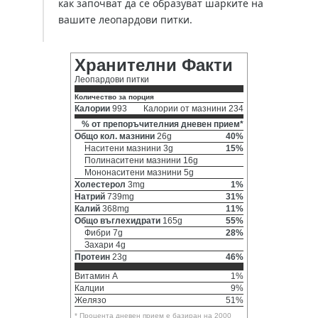
как започват да се образуват шарките на
вашите леопардови питки.
Хранителни Факти
Леопардови питки
Количество за порция
Калории
993
Калории от мазнини 234
% от препоръчителния дневен прием*
Общо кол. мазнини
26g
40%
Наситени мазнини 3g
15%
Полинаситени мазнини 16g
Мононаситени мазнини 5g
Холестерол
3mg
1%
Натрий
739mg
31%
Калий
368mg
11%
Общо въглехидрати
165g
55%
Фибри 7g
28%
Захари 4g
Протеин
23g
46%
Витамин A
1%
Калции
9%
Желязо
51%
* Процента дневен прием е базиран на 2000