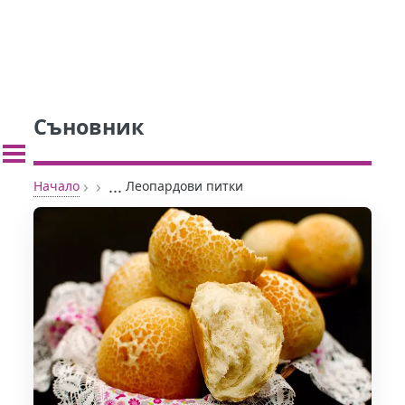
Съновник
›
›
...
Начало
Леопардови питки