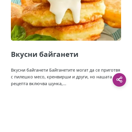
Вкусни байганети
Вкусни байганети Байганетите могат да се приготвя
с пилешко месо, кренвирши и други, но нашата
рецепта включва шунка,...
This site is protected by
0 Day Analytics
plugin.
For more information visit:
0 Day Analytics vebsite