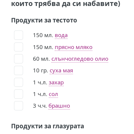
които трябва да си набавите)
Продукти за тестото
150
мл.
вода
150
мл.
прясно мляко
60
мл.
слънчогледово олио
10
гр.
суха мая
1
ч.л.
захар
1
ч.л.
сол
3
ч.ч.
брашно
Продукти за глазурата