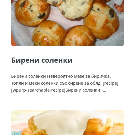
Бирени соленки
Бирени соленки Невероятно мезе за биричка.
Топли и меки соленки със сирене за обяд. [recipe]
[wpurp-searchable-recipe]Бирени соленки -...