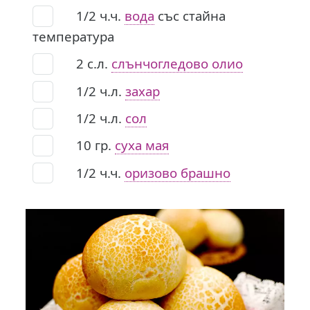
1/2
ч.ч.
вода
със стайна
температура
2
с.л.
слън­чогледово олио
1/2
ч.л.
захар
1/2
ч.л.
сол
10
гр.
суха мая
1/2
ч.ч.
оризово брашно