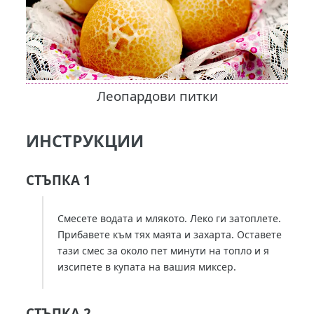
Леопардови питки
ИНСТРУКЦИИ
СТЪПКА 1
Смесете водата и млякото. Леко ги затоплете.
Прибавете към тях маята и захарта. Оставете
тази смес за около пет минути на топло и я
изсипете в купата на вашия миксер.
СТЪПКА 2