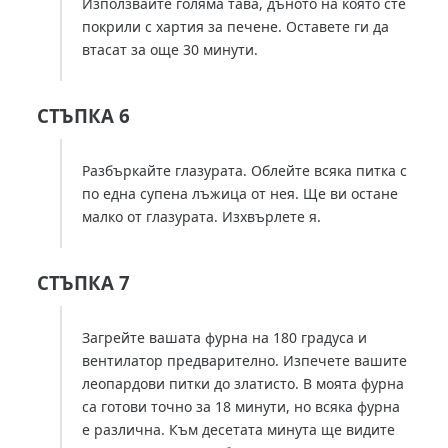
Използвайте голяма тава, дъното на която сте
покрили с хартия за печене. Оставете ги да
втасат за още 30 минути.
СТЪПКА 6
Разбъркайте глазурата. Облейте всяка питка с
по една супена лъжица от нея. Ще ви остане
малко от глазурата. Изхвърлете я.
СТЪПКА 7
Загрейте вашата фурна на 180 градуса и
вентилатор предварително. Изпечете вашите
леопардови питки до златисто. В моята фурна
са готови точно за 18 минути, но всяка фурна
е различна. Към десетата минута ще видите