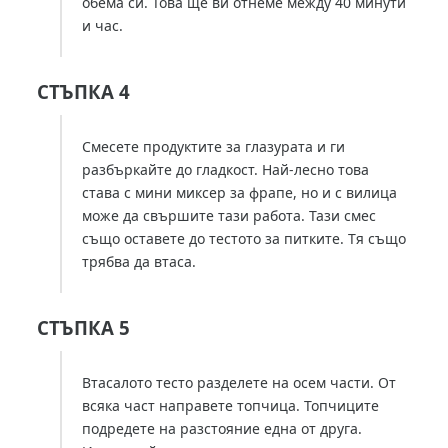
обема си. Това ще ви отнеме между 40 минути
и час.
СТЪПКА 4
Смесете продуктите за глазурата и ги
разбъркайте до гладкост. Най-лесно това
става с мини миксер за фрапе, но и с вилица
може да свършите тази работа. Тази смес
също оставете до тестото за питките. Тя също
трябва да втаса.
СТЪПКА 5
Втасалото тесто разделете на осем части. От
всяка част направете топчица. Топчиците
подредете на разстояние една от друга.