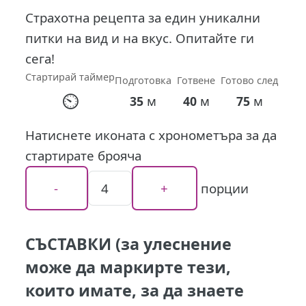
Страхотна рецепта за един уникални
питки на вид и на вкус. Опитайте ги
сега!
Стартирай таймер
Подготовка
Готвене
Готово след
⏲
м
м
м
35
40
75
Натиснете иконата с хронометъра за да
стартирате брояча
порции
СЪСТАВКИ (за улеснение
може да маркирте тези,
които имате, за да знаете