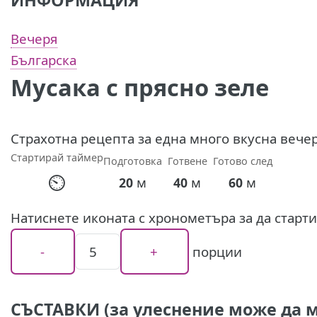
ИНФОРМАЦИЯ
Вечеря
Българска
Мусака с прясно зеле
Страхотна рецепта за една много вкусна вечер
Стартирай таймер
Подготовка
Готвене
Готово след
⏲
м
м
м
20
40
60
Натиснете иконата с хронометъра за да старт
порции
СЪСТАВКИ (за улеснение може да м