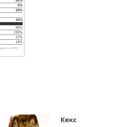
40%
9%
28%
44%
88%
190%
22%
18%
иран на 2000
Кекс