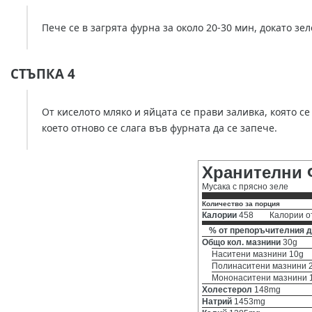
Пече се в загрята фурна за около 20-30 мин, докато зе
СТЪПКА 4
От киселото мляко и яйцата се прави заливка, която с
което отново се слага във фурната да се запече.
Хранителни 
Мусака с прясно зеле
Количество за порция
Калории
458
Калории о
% от препоръчителния д
Общо кол. мазнини
30g
Наситени мазнини 10g
Полинаситени мазнини 
Мононаситени мазнини 
Холестерол
148mg
Натрий
1453mg