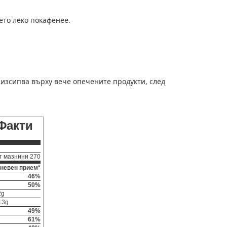
лето леко покафенее.
е изсипва върху вече опечените продукти, след
Факти
т мазнини 270
невен прием*
46%
50%
2g
13g
49%
61%