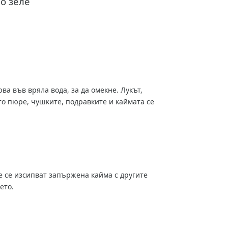
но зеле
рва във вряла вода, за да омекне. Лукът,
то пюре, чушките, подравките и каймата се
ре се изсипват запържена кайма с другите
ето.