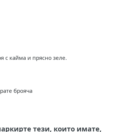
я с кайма и прясно зеле.
ирате брояча
аркирте тези, които имате,