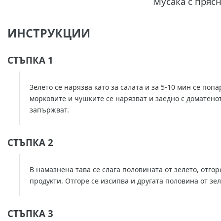
Мусака с пряс
ИНСТРУКЦИИ
СТЪПКА 1
Зелето се нарязва като за салата и за 5-10 мин се попа
морковите и чушките се нарязват и заедно с доматено
запържват.
СТЪПКА 2
В намазнена тава се слага половината от зелето, отго
продукти. Отгоре се изсипва и другата половина от зел
СТЪПКА 3