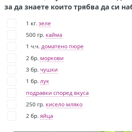
за да знаете които трябва да си на
1
кг.
зеле
500
гр.
кайма
1
ч.ч.
доматено пюре
2
бр.
моркови
3
бр.
чушки
1
бр.
лук
подравки според вкуса
250
гр.
кисело мляко
2
бр.
яйца