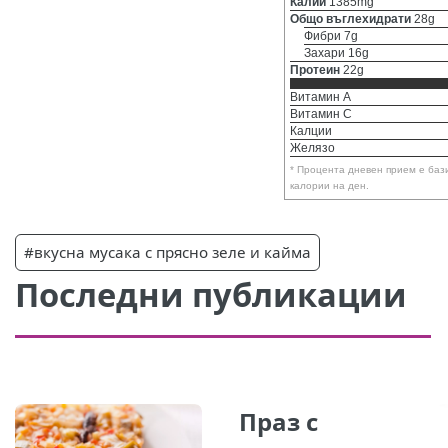
Калий
1385mg
Общо въглехидрати
28g
Фибри 7g
Захари 16g
Протеин
22g
Витамин A
Витамин C
Калции
Желязо
* Процента дневен прием е баз
калории на ден.
#вкусна мусака с прясно зеле и кайма
Последни публикации
Праз с