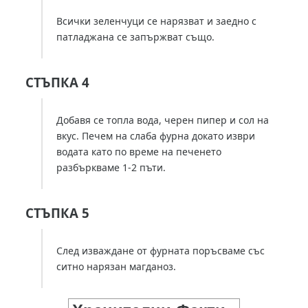
Всички зеленчуци се нарязват и заедно с
патладжана се запържват също.
СТЪПКА 4
Добавя се топла вода, черен пипер и сол на
вкус. Печем на слаба фурна докато изври
водата като по време на печенето
разбъркваме 1-2 пъти.
СТЪПКА 5
След изваждане от фурната поръсваме със
ситно нарязан магданоз.