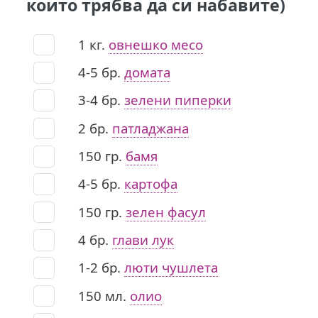
които трябва да си набавите)
1
кг.
овнешко месо
4-5
бр.
домата
3-4
бр.
зелени пиперки
2
бр.
патладжана
150
гр.
бамя
4-5
бр.
картофа
150
гр.
зелен фасул
4
бр.
глави лук
1-2
бр.
люти чушлета
150
мл.
олио