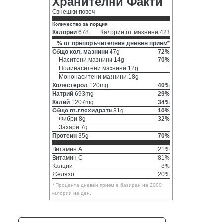
Хранителни Факти
Овнешки гювеч
Количество за порция
Калории
678
Калории от мазнини 423
% от препоръчителния дневен прием*
Общо кол. мазнини
47g
72%
Наситени мазнини 14g
70%
Полинаситени мазнини 12g
Мононаситени мазнини 18g
Холестерол
120mg
40%
Натрий
693mg
29%
Калий
1207mg
34%
Общо въглехидрати
31g
10%
Фибри 8g
32%
Захари 7g
Протеин
35g
70%
Витамин A
21%
Витамин C
81%
Калции
8%
Желязо
20%
* Процента дневен прием е базиран на 2000
калории на ден.