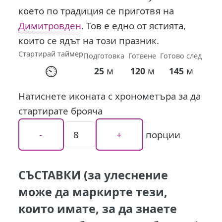
което по традиция се приготвя на
Димитровден
. Тов е едно от ястията,
които се ядът на този празник.
Стартирай таймер
Подготовка
Готвене
Готово след
⏲
м
м
м
25
120
145
Натиснете иконата с хронометъра за да
стартирате брояча
порции
СЪСТАВКИ (за улеснение
може да маркирте тези,
които имате, за да знаете