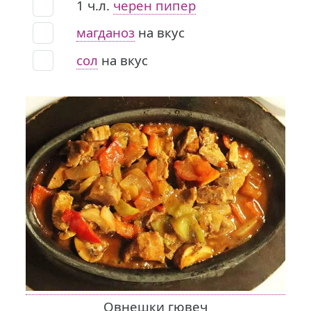
1
ч.л.
черен пипер
магданоз
на вкус
сол
на вкус
Овнешки гювеч