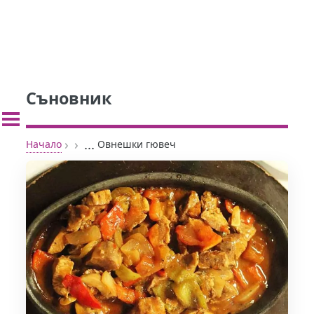
Съновник
›
›
...
Начало
Овнешки гювеч