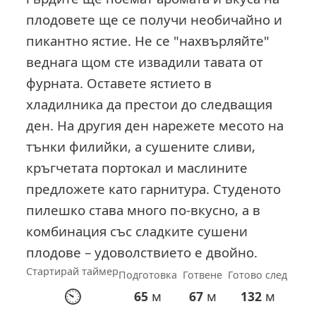
плодовете ще се получи необичайно и
пикантно ястие.
Не се "нахвърляйте"
веднага щом сте извадили тавата от
фурната. Оставете ястието в
хладилника да престои до следващия
ден.
На другия ден нарежете месото на
тънки филийки, а сушените сливи,
кръгчетата портокал и маслините
предложете като гарнитура. Студеното
пилешко става много по-вкусно, а в
комбинация със сладките сушени
плодове – удоволствието е двойно.
Стартирай таймер
Подготовка
Готвене
Готово след
⏲
м
м
м
65
67
132