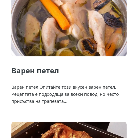
Варен петел
Варен петел Опитайте този вкусен варен петел.
Рецептата е подходяща за всеки повод, но често
присъства на трапезата...