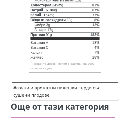
Мононаситени мазнини 12g
Холестерол
249mg
83%
Натрий
1618mg
67%
Калий
1154mg
33%
Общо въглехидрати
23g
8%
Фибри 3g
12%
Захари 17g
Протеин
91g
182%
Витамин A
18%
Витамин C
4%
Калции
7%
Желязо
28%
* Процента дневен прием е базиран на 2000
калории на ден.
#сочни и ароматни пилешки гърди със
сушени плодове
Още от тази категория