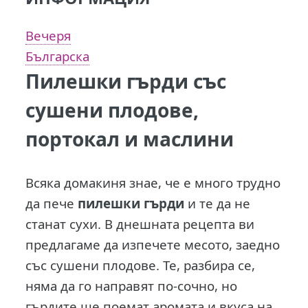
Вечеря
Българска
Пилешки гърди със
сушени плодове,
портокал и маслини
Всяка домакиня знае, че е много трудно
да пече
пилешки гърди
и те да не
станат сухи.
В днешната рецепта ви
предлагаме да изпечете месото, заедно
със сушени плодове. Те, разбира се,
няма да го направят по-сочно, но
гърдите ще поемат аромата и вкуса на