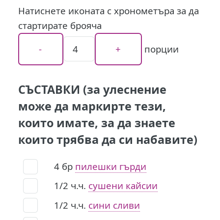
Натиснете иконата с хронометъра за да
стартирате брояча
порции
СЪСТАВКИ (за улеснение
може да маркирте тези,
които имате, за да знаете
които трябва да си набавите)
4
бр
пилешки гърди
1/2
ч.ч.
сушени кайсии
1/2
ч.ч.
сини сливи