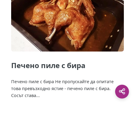
Печено пиле с бира
Печено пиле с бира Не пропускайте да опитате
това превъзходно ястие - печено пиле с бира.
Сосът става...
This site is protected by
0 Day Analytics
plugin.