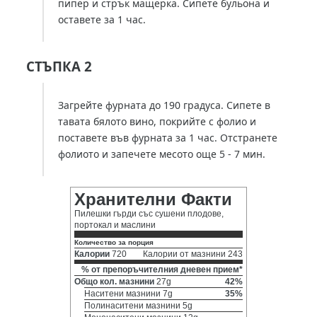
пипер и стрък мащерка. Сипете бульона и
оставете за 1 час.
СТЪПКА 2
Загрейте фурната до 190 градуса. Сипете в
тавата бялото вино, покрийте с фолио и
поставете във фурната за 1 час. Отстранете
фолиото и запечете месото още 5 - 7 мин.
Хранителни Факти
Пилешки гърди със сушени плодове,
портокал и маслини
Количество за порция
Калории
720
Калории от мазнини 243
% от препоръчителния дневен прием*
Общо кол. мазнини
27g
42%
Наситени мазнини 7g
35%
Полинаситени мазнини 5g