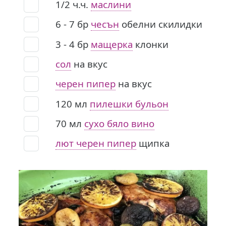
1/2
ч.ч.
маслини
6 - 7
бр
чесън
обелни скилидки
3 - 4
бр
мащерка
клонки
сол
на вкус
черен пипер
на вкус
120
мл
пилешки бульон
70
мл
сухо бяло вино
лют черен пипер
щипка