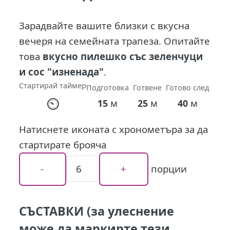
Зарадвайте вашите близки с вкусна
вечеря на семейната трапеза. Опитайте
това
вкусно пилешко със зеленчуци
и сос "изненада"
.
Стартирай таймер
Подготовка
Готвене
Готово след
⏲
м
м
м
15
25
40
Натиснете иконата с хронометъра за да
стартирате брояча
порции
СЪСТАВКИ (за улеснение
може да маркирте тези,