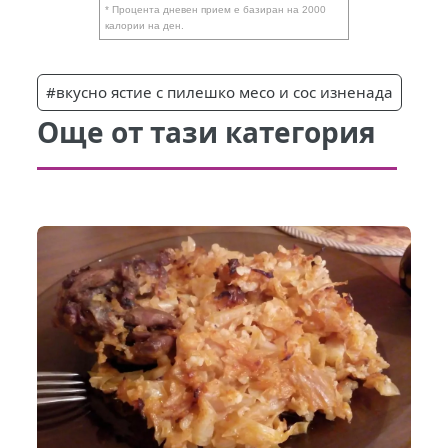
* Процента дневен прием е базиран на 2000
калории на ден.
#вкусно ястие с пилешко месо и сос изненада
Още от тази категория