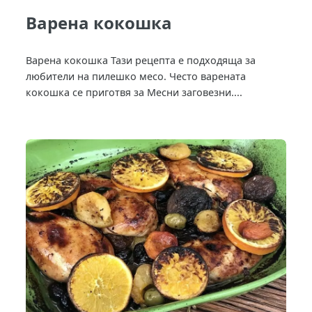
Варена кокошка
Варена кокошка Тази рецепта е подходяща за
любители на пилешко месо. Често варената
кокошка се приготвя за Месни заговезни....