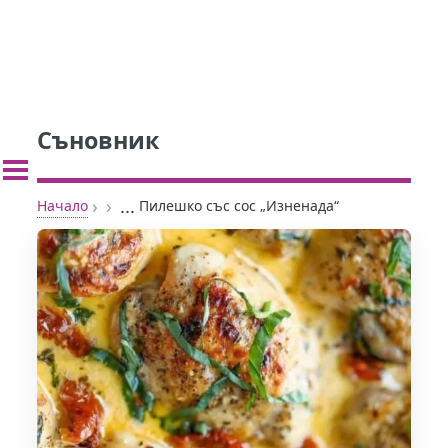
Съновник
›
›
...
Начало
Пилешко със сос „Изненада“