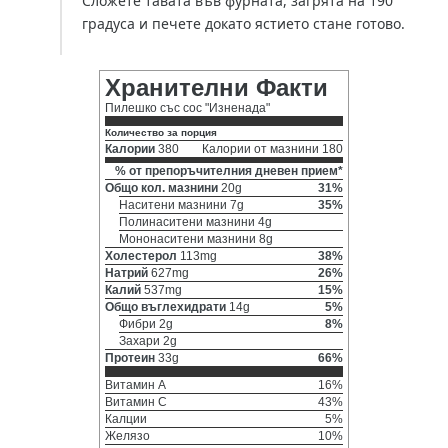
Сложете тавата във фурната, загрята на 190
градуса и печете докато ястието стане готово.
Хранителни Факти
Пилешко със сос "Изненада"
Количество за порция
Калории
380
Калории от мазнини 180
% от препоръчителния дневен прием*
Общо кол. мазнини
20g
31%
Наситени мазнини 7g
35%
Полинаситени мазнини 4g
Мононаситени мазнини 8g
Холестерол
113mg
38%
Натрий
627mg
26%
Калий
537mg
15%
Общо въглехидрати
14g
5%
Фибри 2g
8%
Захари 2g
Протеин
33g
66%
Витамин A
16%
Витамин C
43%
Калции
5%
Желязо
10%