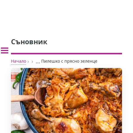
Съновник
›
›
...
Начало
Пилешко с прясно зеленце