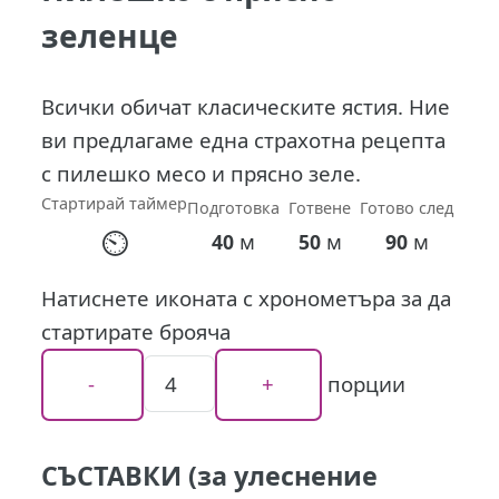
зеленце
Всички обичат класическите ястия. Ние
ви предлагаме една страхотна рецепта
с пилешко месо и прясно зеле.
Стартирай таймер
Подготовка
Готвене
Готово след
⏲
м
м
м
40
50
90
Натиснете иконата с хронометъра за да
стартирате брояча
порции
СЪСТАВКИ (за улеснение