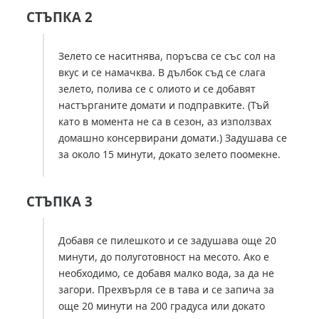
СТЪПКА 2
Зелето се наситнява, поръсва се със сол на
вкус и се намачква. В дълбок съд се слага
зелето, полива се с олиото и се добавят
настърганите домати и подправките. (Тъй
като в момента не са в сезон, аз използвах
домашно консервирани домати.) Задушава се
за около 15 минути, докато зелето поомекне.
СТЪПКА 3
Добавя се пилешкото и се задушава още 20
минути, до полуготовност на месото. Ако е
необходимо, се добавя малко вода, за да не
загори. Прехвърля се в тава и се запича за
още 20 минути на 200 градуса или докато