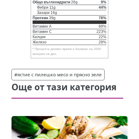
Общо въглехидрати
26g
9%
Фибри 11g
44%
Захари 16g
Протеин
39g
78%
Витамин A
68%
Витамин C
223%
Калции
22%
Желязо
28%
* Процента дневен прием е базиран на 2000
калории на ден.
#ястие с пилешко месо и прясно зеле
Още от тази категория