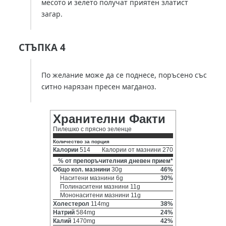
месото и зелето получат приятен златист
загар.
СТЪПКА 4
По желание може да се поднесе, поръсено със
ситно нарязан пресен магданоз.
Хранителни Факти
Пилешко с прясно зеленце
Количество за порция
Калории
514
Калории от мазнини 270
% от препоръчителния дневен прием*
Общо кол. мазнини
30g
46%
Наситени мазнини 6g
30%
Полинаситени мазнини 11g
Мононаситени мазнини 11g
Холестерол
114mg
38%
Натрий
584mg
24%
Калий
1470mg
42%