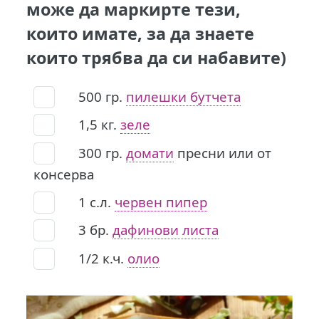
може да маркирте тези,
които имате, за да знаете
които трябва да си набавите)
500
гр.
пилешки бутчета
1,5
кг.
зеле
300
гр.
домати
пресни или от
консерва
1
с.л.
червен пипер
3
бр.
дафинови листа
1/2
к.ч.
олио