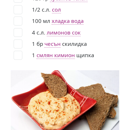
1/2
с.л.
сол
100
мл
хладка вода
4
с.л.
лимонов сок
1
бр
чесън
скилидка
1
смлян кимион
щипка