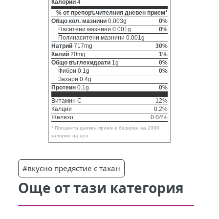
Калории
4
% от препоръчителния дневен прием*
Общо кол. мазнини
0.003g
0%
Наситени мазнини 0.001g
0%
Полинаситени мазнини 0.001g
Натрий
717mg
30%
Калий
20mg
1%
Общо въглехидрати
1g
0%
Фибри 0.1g
0%
Захари 0.4g
Протеин
0.1g
0%
Витамин C
12%
Калции
0.2%
Желязо
0.04%
* Процента дневен прием е базиран на 2000
калории на ден.
#вкусно предястие с тахан
Още от тази категория