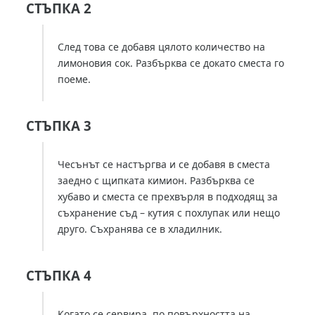
СТЪПКА 2
След това се добавя цялото количество на
лимоновия сок. Разбърква се докато сместа го
поеме.
СТЪПКА 3
Чесънът се настъргва и се добавя в сместа
заедно с щипката кимион. Разбърква се
хубаво и сместа се прехвърля в подходящ за
съхранение съд – кутия с похлупак или нещо
друго. Съхранява се в хладилник.
СТЪПКА 4
Когато се сервира, по повърхността на