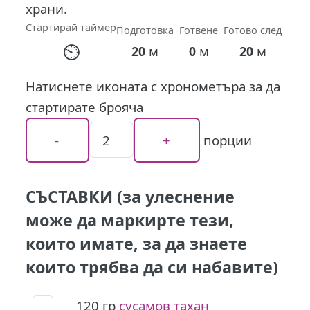
храни.
Стартирай таймер
Подготовка
Готвене
Готово след
⏲
м
м
м
20
0
20
Натиснете иконата с хронометъра за да
стартирате брояча
порции
СЪСТАВКИ (за улеснение
може да маркирте тези,
които имате, за да знаете
които трябва да си набавите)
120
гр
сусамов тахан