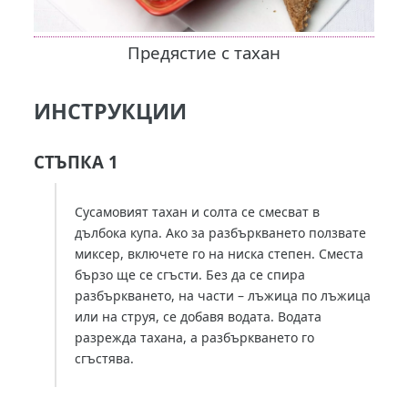
Предястие с тахан
ИНСТРУКЦИИ
СТЪПКА 1
Сусамовият тахан и солта се смесват в
дълбока купа. Ако за разбъркването ползвате
миксер, включете го на ниска степен. Сместа
бързо ще се сгъсти. Без да се спира
разбъркването, на части – лъжица по лъжица
или на струя, се добавя водата. Водата
разрежда тахана, а разбъркването го
сгъстява.