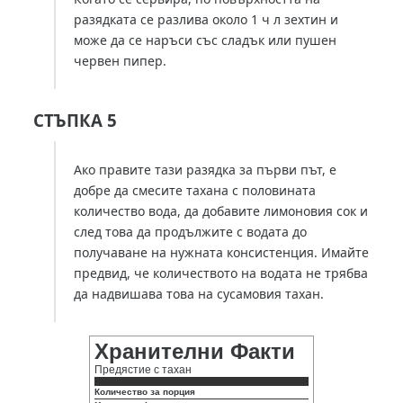
разядката се разлива около 1 ч л зехтин и
може да се наръси със сладък или пушен
червен пипер.
СТЪПКА 5
Ако правите тази разядка за първи път, е
добре да смесите тахана с половината
количество вода, да добавите лимоновия сок и
след това да продължите с водата до
получаване на нужната консистенция. Имайте
предвид, че количеството на водата не трябва
да надвишава това на сусамовия тахан.
Хранителни Факти
Предястие с тахан
Количество за порция