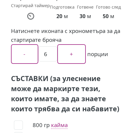
Стартирай таймер
Подготовка
Готвене
Готово след
⏲
м
м
м
20
30
50
Натиснете иконата с хронометъра за да
стартирате брояча
порции
СЪСТАВКИ (за улеснение
може да маркирте тези,
които имате, за да знаете
които трябва да си набавите)
800
гр
кайма