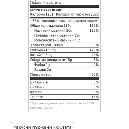
Пържени кюфтета
Количество за порция
Калории
1201
Калории от мазнини 1026
% от препоръчителния дневен прием*
Общо кол. мазнини
114g
175%
Наситени мазнини 26g
130%
Полинаситени мазнини 33g
Мононаситени мазнини 45g
Холестерол
190mg
63%
Натрий
4152mg
173%
Калий
925mg
26%
Общо въглехидрати
15g
5%
Фибри 1g
4%
Захари 2g
Протеин
30g
60%
Витамин A
3%
Витамин C
8%
Калции
5%
Желязо
15%
* Процента дневен прием е базиран на 2000
калории на ден.
#вкусни пържени кюфтета