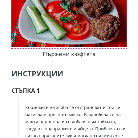
Пържени кюфтета
ИНСТРУКЦИИ
СТЪПКА 1
Коричките на хляба се отстраняват и той се
накисва в прясното мляко. Раздробява се на
малки парченца и се добавя към каймата,
заедно с подправките и яйцето. Прибавят се и
ситно нарязаните лук и магданоз и всичко се