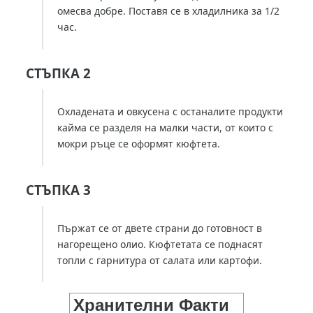
омесва добре. Поставя се в хладилника за 1/2
час.
СТЪПКА 2
Охладената и овкусена с останалите продукти
кайма се разделя на малки части, от които с
мокри ръце се оформят кюфтета.
СТЪПКА 3
Пържат се от двете страни до готовност в
нагорещено олио. Кюфтетата се поднасят
топли с гарнитура от салата или картофи.
Хранителни Факти