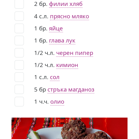
2
бр.
филии хляб
4
с.л.
прясно мляко
1
бр.
яйце
1
бр.
глава лук
1/2
ч.л.
черен пипер
1/2
ч.л.
кимион
1
с.л.
сол
5
бр
стръка магданоз
1
ч.ч.
олио