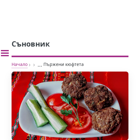
Съновник
›
›
...
Начало
Пържени кюфтета