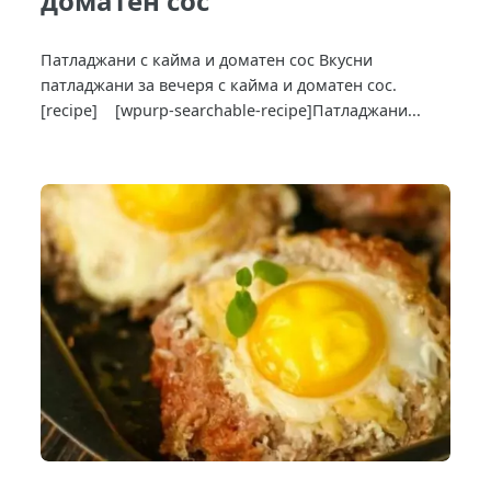
доматен сос
Патладжани с кайма и доматен сос Вкусни
патладжани за вечеря с кайма и доматен сос.
[recipe] [wpurp-searchable-recipe]Патладжани...