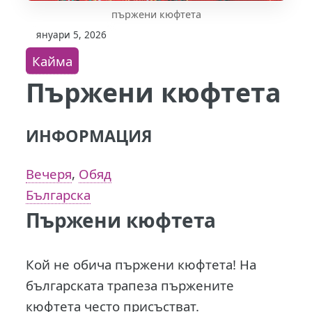
пържени кюфтета
януари 5, 2026
Кайма
Пържени кюфтета
ИНФОРМАЦИЯ
Вечеря
,
Обяд
Българска
Пържени кюфтета
Кой не обича пържени кюфтета! На
българската трапеза пържените
кюфтета често присъстват.