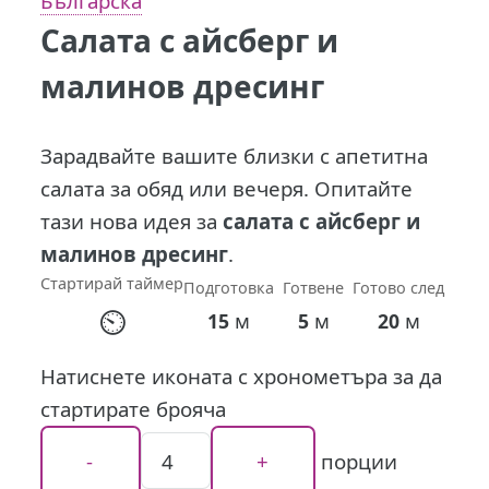
Българска
Салата с айсберг и
малинов дресинг
Зарадвайте вашите близки с апетитна
салата за обяд или вечеря. Опитайте
тази нова идея за
салата с айсберг и
малинов дресинг
.
Стартирай таймер
Подготовка
Готвене
Готово след
⏲
м
м
м
15
5
20
Натиснете иконата с хронометъра за да
стартирате брояча
порции