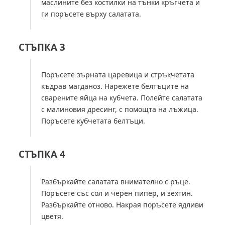
маслините без костилки на тънки кръгчета и
ги поръсете върху салатата.
СТЪПКА 3
Поръсете зърната царевица и стръкчетата
къдрав магданоз. Нарежете белтъците на
сварените яйца на кубчета. Полейте салатата
с малиновия дресинг, с помощта на лъжица.
Поръсете кубчетата белтъци.
СТЪПКА 4
Разбъркайте салатата внимателно с ръце.
Поръсете със сол и черен пипер, и зехтин.
Разбъркайте отново. Накрая поръсете ядливи
цветя.