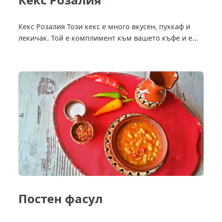
Кекс Розалия Този кекс е много вкусен, пухкаф и
лекичак. Той е комплимент към вашето къфе и е...
Постен фасул