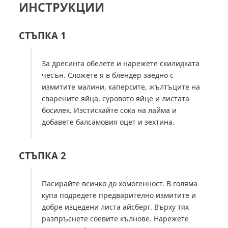
ИНСТРУКЦИИ
СТЪПКА 1
За дресинга обелете и нарежете скилидката
чесън. Сложете я в блендер заедно с
измитите малини, каперсите, жълтъците на
сварените яйца, суровото яйце и листата
босилек. Изстискайте сока на лайма и
добавете балсамовия оцет и зехтина.
СТЪПКА 2
Пасирайте всичко до хомогенност. В голяма
купа подредете предварително измитите и
добре изцедени листа айсберг. Върху тях
разпръснете соевите кълнове. Нарежете