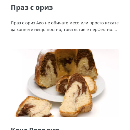
Праз с ориз
Праз с ориз Ако не обичате месо или просто искате
да хапнете нещо постно, това ястие е перфектно....
Кекс Розалия