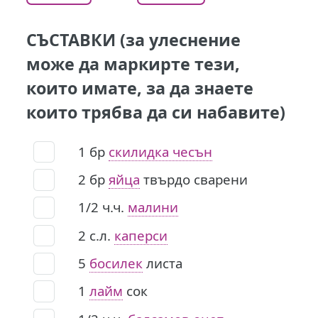
СЪСТАВКИ (за улеснение
може да маркирте тези,
които имате, за да знаете
които трябва да си набавите)
1
бр
скилидка чесън
2
бр
яйца
твърдо сварени
1/2
ч.ч.
малини
2
с.л.
каперси
5
босилек
листа
1
лайм
сок