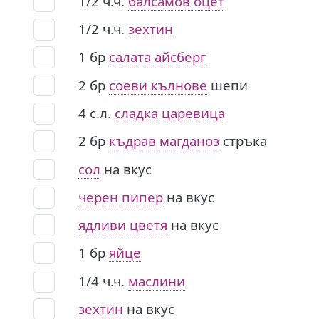
1/2
ч.ч.
балсамов оцет
1/2
ч.ч.
зехтин
1
бр
салата айсберг
2
бр
соеви кълнове
шепи
4
с.л.
сладка царевица
2
бр
къдрав магданоз
стръка
сол
на вкус
черен пипер
на вкус
ядливи цветя
на вкус
1
бр
яйце
1/4
ч.ч.
маслини
зехтин
на вкус