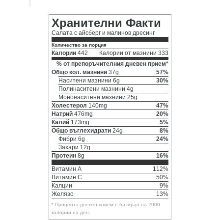
Хранителни Факти
Салата с айсберг и малинов дресинг
Количество за порция
Калории
442
Калории от мазнини 333
% от препоръчителния дневен прием*
Общо кол. мазнини
37g
57%
Наситени мазнини 6g
30%
Полинаситени мазнини 4g
Мононаситени мазнини 25g
Холестерол
140mg
47%
Натрий
476mg
20%
Калий
173mg
5%
Общо въглехидрати
24g
8%
Фибри 6g
24%
Захари 12g
Протеин
8g
16%
Витамин A
112%
Витамин C
50%
Калции
9%
Желязо
13%
* Процента дневен прием е базиран на 2000
калории на ден.