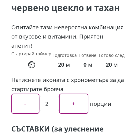
червено цвекло и тахан
Опитайте тази невероятна комбинация
от вкусове и витамини. Приятен
апетит!
Стартирай таймер
Подготовка
Готвене
Готово след
⏲
м
м
м
20
0
20
Натиснете иконата с хронометъра за да
стартирате брояча
порции
СЪСТАВКИ (за улеснение