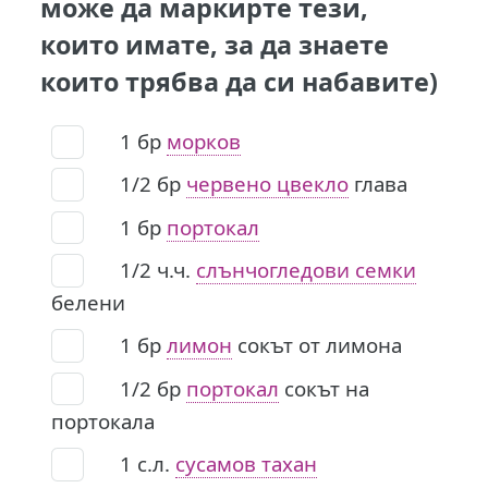
може да маркирте тези,
които имате, за да знаете
които трябва да си набавите)
1
бр
морков
1/2
бр
червено цвекло
глава
1
бр
портокал
1/2
ч.ч.
слънчогледови семки
белени
1
бр
лимон
сокът от лимона
1/2
бр
портокал
сокът на
портокала
1
с.л.
сусамов тахан