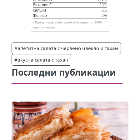
Витамин C
33%
Калции
3%
Желязо
2%
* Процента дневен прием е базиран на 2000
калории на ден.
#апетитна салата с червено цвекло и тахан
#вкусна салата с тахан
Последни публикации