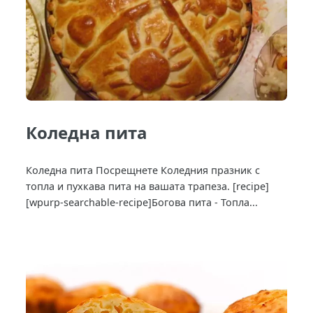
Коледна пита
Коледна пита Посрещнете Коледния празник с
топла и пухкава пита на вашата трапеза. [recipe]
[wpurp-searchable-recipe]Богова пита - Топла...