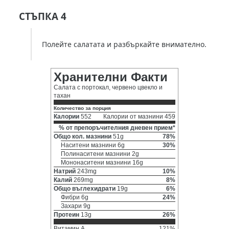
СТЪПКА 4
Полейте салатата и разбъркайте внимателно.
Хранителни Факти
Салата с портокал, червено цвекло и
тахан
Количество за порция
Калории
552
Калории от мазнини 459
% от препоръчителния дневен прием*
Общо кол. мазнини
51g
78%
Наситени мазнини 6g
30%
Полинаситени мазнини 2g
Мононаситени мазнини 16g
Натрий
243mg
10%
Калий
269mg
8%
Общо въглехидрати
19g
6%
Фибри 6g
24%
Захари 9g
Протеин
13g
26%
Витамин A
121%