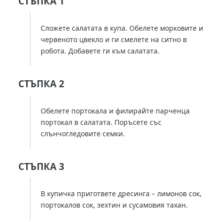
СТЪПКА 1
Сложете салатата в купа. Обелете морковите и
червеното цвекло и ги смелете на ситно в
робота. Добавете ги към салатата.
СТЪПКА 2
Обелете портокала и филирайте парченца
портокал в салатата. Поръсете със
слънчогледовите семки.
СТЪПКА 3
В купичка пригответе дресинга – лимонов сок,
портокалов сок, зехтин и сусамовия тахан.