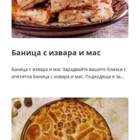
Баница с извара и мас
Баница с извара и мас Зарадвайте вашите близки с
апетитна баница с извара и мас. Подходяща е за...