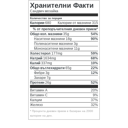
Хранителни Факти
Сандвич мозайка
Количество за порция
Калории
680
Калории от мазнини 315
% от препоръчителния дневен прием*
Общо кол. мазнини
35g
54%
Наситени мазнини 18g
90%
Полинаситени мазнини 3g
Мононаситени мазнини 11g
Холестерол
177mg
59%
Натрий
1634mg
68%
Калий
337mg
10%
Общо въглехидрати
65g
22%
Фибри 3g
12%
Захари 7g
Протеин
26g
52%
Витамин A
20%
Витамин C
9%
Калции
37%
Желязо
32%
* Процента дневен прием е базиран на 2000
калории на ден.