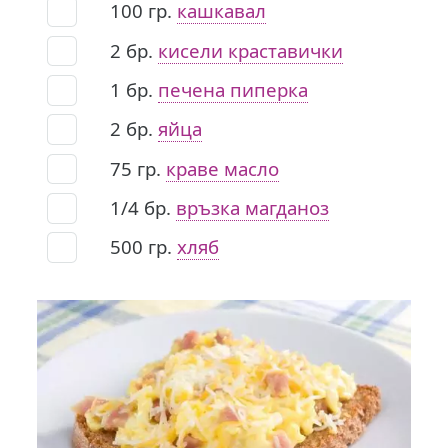
100
гр.
кашкавал
2
бр.
кисели краставички
1
бр.
печена пиперка
2
бр.
яйца
75
гр.
краве масло
1/4
бр.
връзка магданоз
500
гр.
хляб