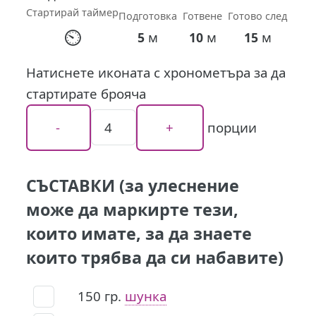
Стартирай таймер
Подготовка
Готвене
Готово след
⏲
м
м
м
5
10
15
Натиснете иконата с хронометъра за да
стартирате брояча
порции
СЪСТАВКИ (за улеснение
може да маркирте тези,
които имате, за да знаете
които трябва да си набавите)
150
гр.
шунка