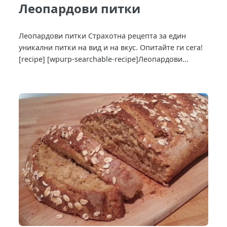
Леопардови питки
Леопардови питки Страхотна рецепта за един
уникални питки на вид и на вкус. Опитайте ги сега!
[recipe] [wpurp-searchable-recipe]Леопардови...