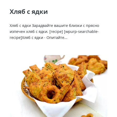
Хляб с ядки
Хляб с ядки Зарадвайте вашите близки с прясно
изпечен хляб с ядки. [recipe] [wpurp-searchable-
recipe]Хляб с ядки - Опитайте...