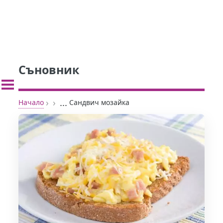
Съновник
›
›
...
Начало
Сандвич мозайка