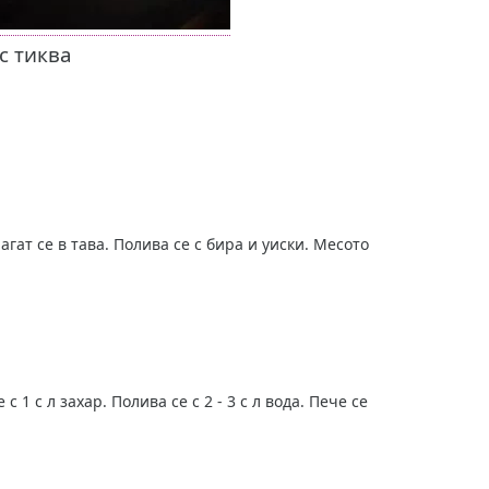
с тиква
агат се в тава. Полива се с бира и уиски. Месото
 1 с л захар. Полива се с 2 - 3 с л вода. Пече се