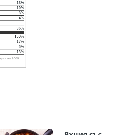
13%
19%
3%
4%
36%
150%
17%
6%
13%
иран на 2000
Яхния със