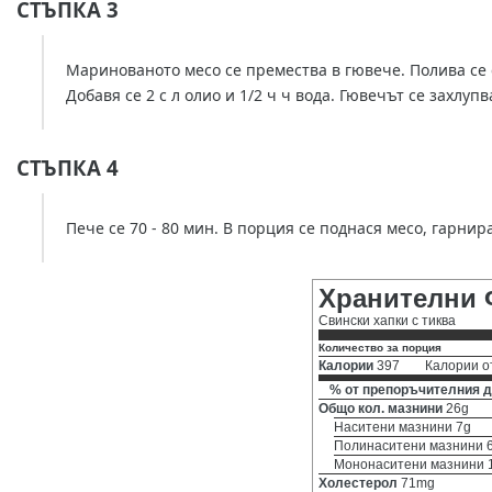
СТЪПКА 3
Маринованото месо се премества в гювече. Полива се с
Добавя се 2 с л олио и 1/2 ч ч вода. Гювечът се захлупв
СТЪПКА 4
Пече се 70 - 80 мин. В порция се поднася месо, гарнир
Хранителни 
Свински хапки с тиква
Количество за порция
Калории
397
Калории о
% от препоръчителния д
Общо кол. мазнини
26g
Наситени мазнини 7g
Полинаситени мазнини 
Мононаситени мазнини 
Холестерол
71mg