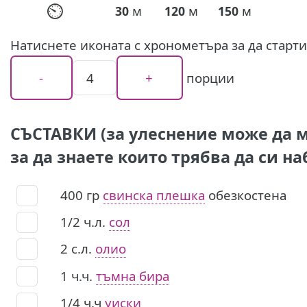
⏲
м
м
м
30
120
150
Натиснете иконата с хронометъра за да старт
порции
СЪСТАВКИ (за улеснение може да м
за да знаете които трябва да си на
400
гр
свинска плешка
обезкостена
1/2
ч.л.
сол
2
с.л.
олио
1
ч.ч.
тъмна бира
1/4
ч.ч
уиски