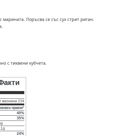
 марината. Поръсва се със сух стрит риган.
а.
ано с тиквени кубчета.
Факти
т мазнини 234
невен прием*
40%
35%
6g
11g
24%