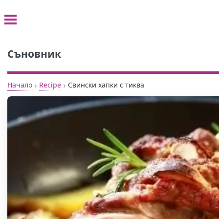
Съновник
›
›
Начало
Recipe
Свински хапки с тиква