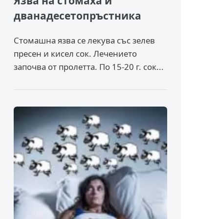
Язва на стомаха и
дванадесетопръстника
Стомашна язва се лекува със зелев
пресен и кисел сок. Лечението
започва от пролетта. По 15-20 г. сок...