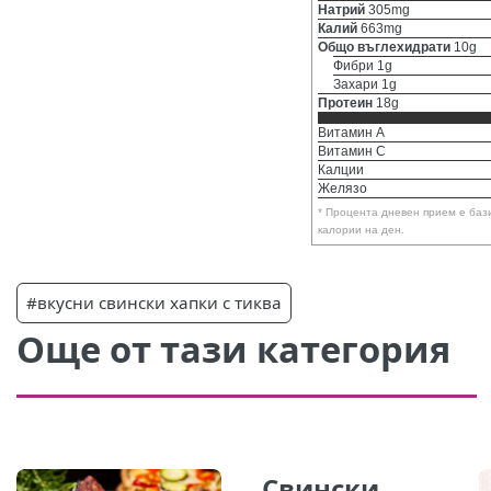
Натрий
305mg
Калий
663mg
Общо въглехидрати
10g
Фибри 1g
Захари 1g
Протеин
18g
Витамин A
Витамин C
Калции
Желязо
* Процента дневен прием е баз
калории на ден.
#вкусни свински хапки с тиква
Още от тази категория
Свински