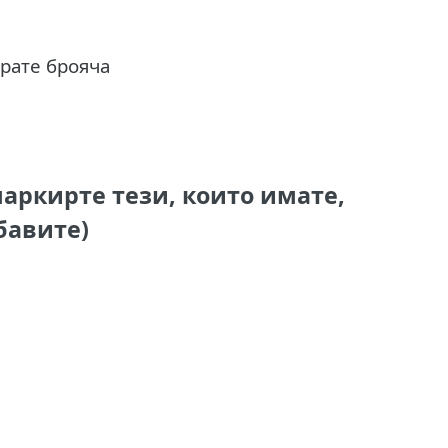
ирате брояча
аркирте тези, които имате,
бавите)