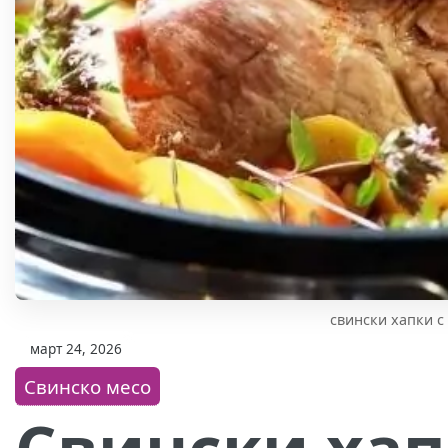
свински хапки с
март 24, 2026
Свинско месо
Свински хап