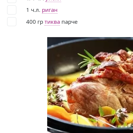
1
ч.л.
риган
400
гр
тиква
парче