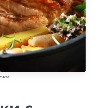
 тиква
ки с