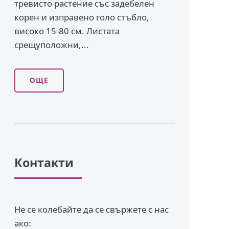
тревисто растение със задебелен
корен и изправено го­ло стъбло,
високо 15-80 см. Листата
срещуположни,...
ОЩЕ
Контакти
Не се колебайте да се свържете с нас
ако: