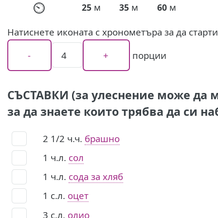
⏲
м
м
м
25
35
60
Натиснете иконата с хронометъра за да старт
порции
СЪСТАВКИ (за улеснение може да м
за да знаете които трябва да си на
2 1/2
ч.ч.
брашно
1
ч.л.
сол
1
ч.л.
сода за хляб
1
с.л.
оцет
3
с.л.
олио