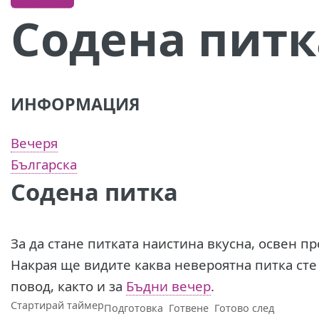
Содена питк
ИНФОРМАЦИЯ
Вечеря
Българска
Содена питка
За да стане питката наистина вкусна, освен п
Накрая ще видите каква невероятна питка сте замесили. Подход
повод, както и за
Бъдни вечер
.
Стартирай таймер
Подготовка
Готвене
Готово след