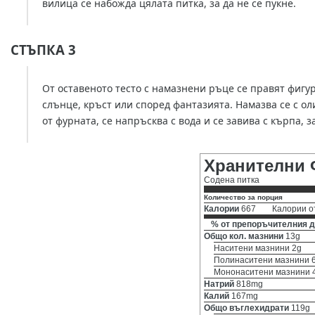
вилица се набожда цялата питка, за да не се пукне.
СТЪПКА 3
От оставеното тесто с намазнени ръце се правят фигур
слънце, кръст или според фантазията. Намазва се с оли
от фурната, се напръсква с вода и се завива с кърпа, з
Хранителни 
Содена питка
Количество за порция
Калории
667
Калории о
% от препоръчителния д
Общо кол. мазнини
13g
Наситени мазнини 2g
Полинаситени мазнини 
Мононаситени мазнини 
Натрий
818mg
Калий
167mg
Общо въглехидрати
119g