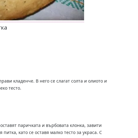
тка
прави кладенче. В него се слагат солта и олиото и
еко тесто.
поставят паричката и върбовата клонка, завити
 питка, като се оставя малко тесто за украса. С