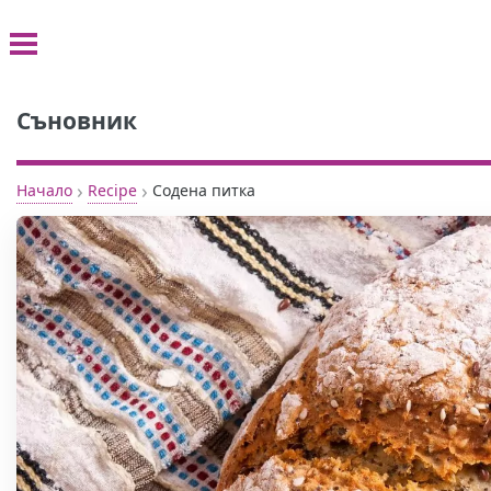
Съновник
›
›
Начало
Recipe
Содена питка