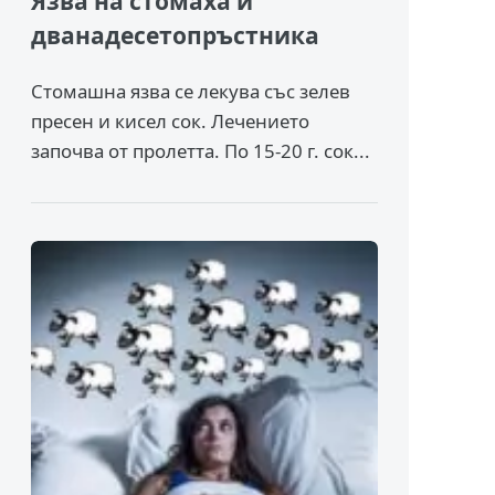
Язва на стомаха и
дванадесетопръстника
Стомашна язва се лекува със зелев
пресен и кисел сок. Лечението
започва от пролетта. По 15-20 г. сок...