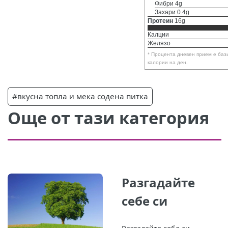
Фибри 4g
Захари 0.4g
Протеин
16g
Калции
Желязо
* Процента дневен прием е баз
калории на ден.
#вкусна топла и мека содена питка
Още от тази категория
Разгадайте
себе си