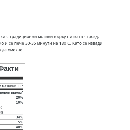
ки с традиционни мотиви върху питката - грозд,
о и се пече 30-35 минути на 180 С. Като се извади
а да омекне.
Факти
т мазнини 117
невен прием*
20%
10%
6g
4g
34%
5%
40%