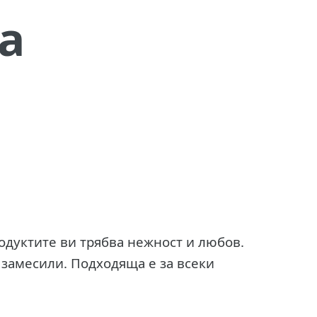
а
родуктите ви трябва нежност и любов.
яща е за всеки