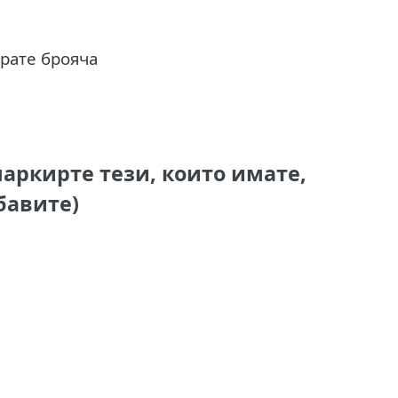
ирате брояча
аркирте тези, които имате,
бавите)