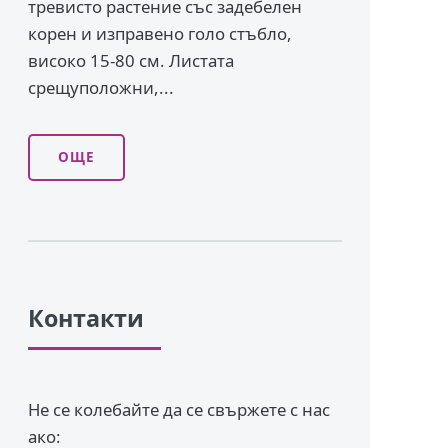
тревисто растение със задебелен
корен и изправено го­ло стъбло,
високо 15-80 см. Листата
срещуположни,...
ОЩЕ
Контакти
Не се колебайте да се свържете с нас
ако: