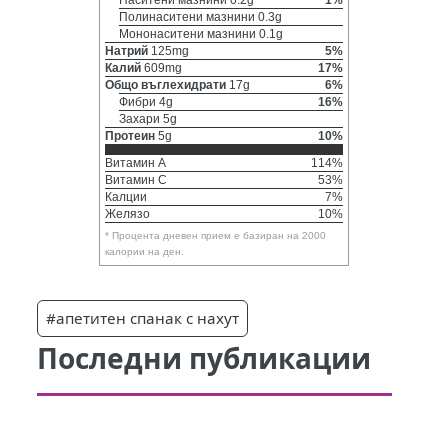
Наситени мазнини 0.2g
1%
Полинаситени мазнини 0.3g
Мононаситени мазнини 0.1g
Натрий
125mg
5%
Калий
609mg
17%
Общо въглехидрати
17g
6%
Фибри 4g
16%
Захари 5g
Протеин
5g
10%
Витамин A
114%
Витамин C
53%
Калции
7%
Желязо
10%
* Процента дневен прием е базиран на 2000
калории на ден.
#апетитен спанак с нахут
Последни публикации