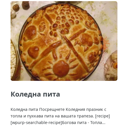
Коледна пита
Коледна пита Посрещнете Коледния празник с
топла и пухкава пита на вашата трапеза. [recipe]
[wpurp-searchable-recipe]Богова пита - Топла...