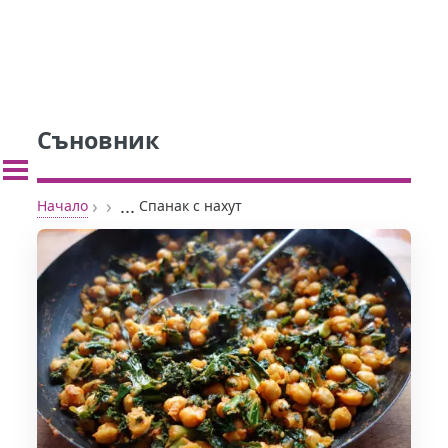
Съновник
›
›
...
Начало
Спанак с нахут