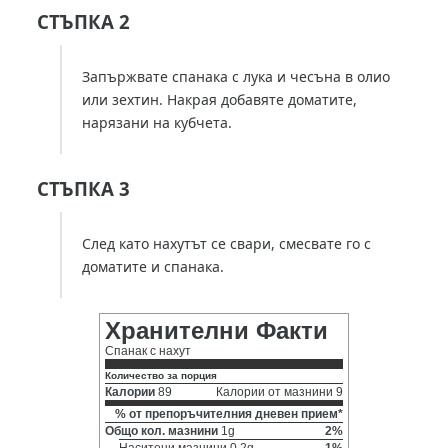
СТЪПКА 2
Запържвате спанака с лука и чесъна в олио
или зехтин. Накрая добавяте доматите,
нарязани на кубчета.
СТЪПКА 3
След като нахутът се свари, смесвате го с
доматите и спанака.
Хранителни Факти
Спанак с нахут
Количество за порция
Калории
89
Калории от мазнини 9
% от препоръчителния дневен прием*
Общо кол. мазнини
1g
2%