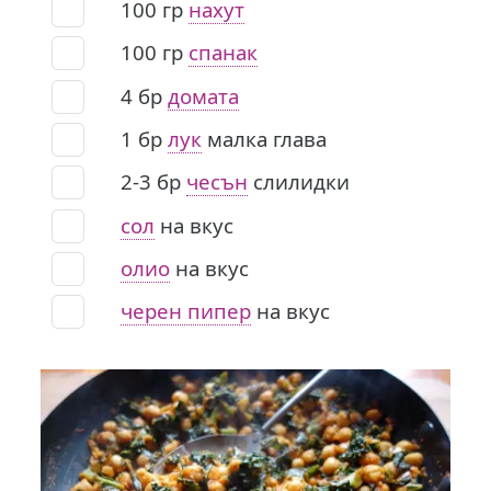
100
гр
нахут
100
гр
спанак
4
бр
домата
1
бр
лук
малка глава
2-3
бр
чесън
слилидки
сол
на вкус
олио
на вкус
черен пипер
на вкус