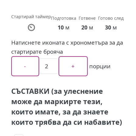
Стартирай таймер
Подготовка
Готвене
Готово след
⏲
м
м
м
10
20
30
Натиснете иконата с хронометъра за да
стартирате брояча
порции
СЪСТАВКИ (за улеснение
може да маркирте тези,
които имате, за да знаете
които трябва да си набавите)