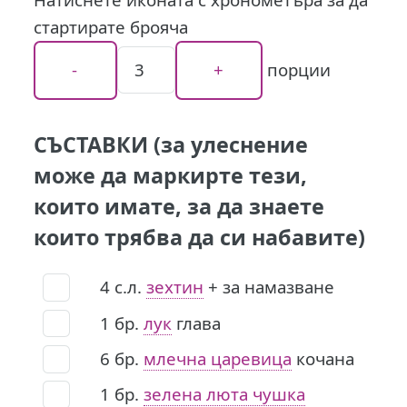
стартирате брояча
порции
СЪСТАВКИ (за улеснение
може да маркирте тези,
които имате, за да знаете
които трябва да си набавите)
4
с.л.
зехтин
+ за намазване
1
бр.
лук
глава
6
бр.
млечна царевица
кочана
1
бр.
зелена люта чушка