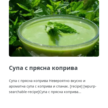
Супа с прясна коприва
Супа с прясна коприва Невероятно вкусно и
ароматна супа с коприва и спанак. [recipe] [wpurp-
searchable-recipe]Супа с прясна коприва...