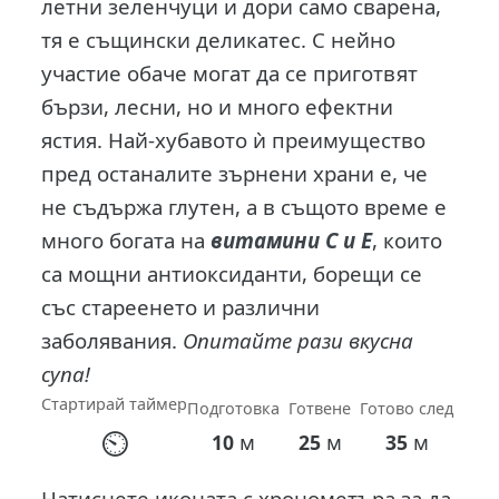
летни зеленчуци и дори само сварена,
тя е същински деликатес. С нейно
участие обаче могат да се приготвят
бързи, лесни, но и много ефектни
ястия. Най-хубавото ѝ преимущество
пред останалите зърнени храни е, че
не съдържа глутен, а в същото време е
много богата на
витамини С и Е
, които
са мощни антиоксиданти, борещи се
със стареенето и различни
заболявания.
Опитайте рази вкусна
супа!
Стартирай таймер
Подготовка
Готвене
Готово след
⏲
м
м
м
10
25
35
Натиснете иконата с хронометъра за да