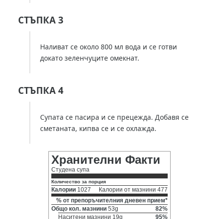
СТЪПКА 3
Наливат се около 800 мл вода и се готви
докато зеленчуците омекнат.
СТЪПКА 4
Супата се пасира и се прецежда. Добавя се
сметаната, кипва се и се охлажда.
Хранителни Факти
Студена супа
Количество за порция
Калории
1027
Калории от мазнини 477
% от препоръчителния дневен прием*
Общо кол. мазнини
53g
82%
Наситени мазнини 19g
95%