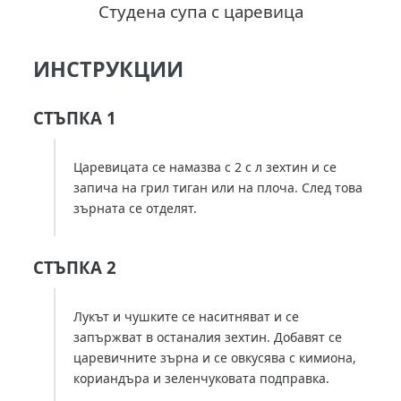
Студена супа с царевица
ИНСТРУКЦИИ
СТЪПКА 1
Царевицата се намазва с 2 с л зехтин и се
запича на грил тиган или на плоча. След това
зърната се отделят.
СТЪПКА 2
Лукът и чушките се наситняват и се
запържват в останалия зехтин. Добавят се
царевичните зърна и се овкусява с кимиона,
кориандъра и зеленчуковата подправка.