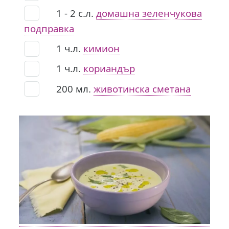
1 - 2
с.л.
домашна зеленчукова
подправка
1
ч.л.
кимион
1
ч.л.
кориандър
200
мл.
животинска сметана