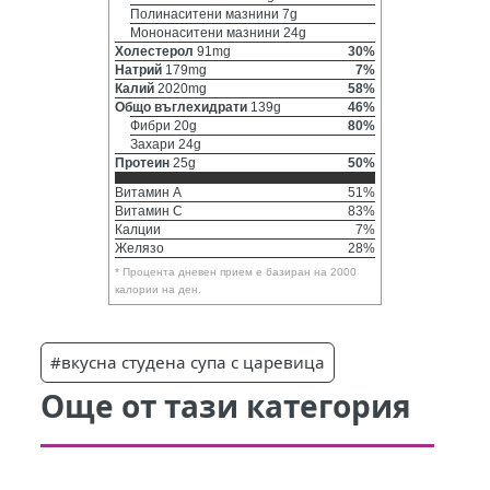
Полинаситени мазнини 7g
Мононаситени мазнини 24g
Холестерол
91mg
30%
Натрий
179mg
7%
Калий
2020mg
58%
Общо въглехидрати
139g
46%
Фибри 20g
80%
Захари 24g
Протеин
25g
50%
Витамин A
51%
Витамин C
83%
Калции
7%
Желязо
28%
* Процента дневен прием е базиран на 2000
калории на ден.
#вкусна студена супа с царевица
Още от тази категория