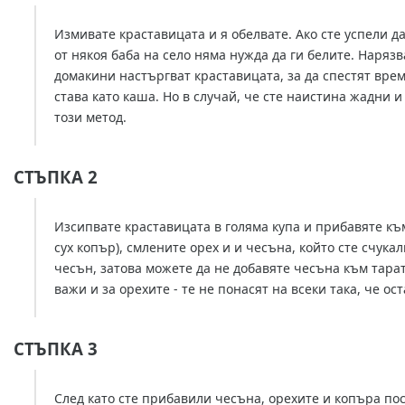
Измивате краставицата и я обелвате. Ако сте успели д
от някоя баба на село няма нужда да ги белите. Нарязвате
домакини настъргват краставицата, за да спестят врем
става като каша. Но в случай, че сте наистина жадни и не можете да чакате дълго, мож
този метод.
СТЪПКА 2
Изсипвате краставицата в голяма купа и прибавяте къ
сух копър), смлените орех и и чесъна, който сте счука
чесън, затова можете да не добавяте чесъна към тарат
важи и за орехите - те не понасят на всеки така, че ос
СТЪПКА 3
След като сте прибавили чесъна, орехите и копъра пос