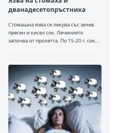
Язва на стомаха и
дванадесетопръстника
Стомашна язва се лекува със зелев
пресен и кисел сок. Лечението
започва от пролетта. По 15-20 г. сок...