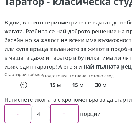
Таратор - класическа сту
В дни, в които термометрите се вдигат до неб
жегата. Разбира се най-доброто решение на п
басейн но за жалост не всеки има възможност да го направи. Е
или супа връща желанието за живот в подобни
в чаша, а даже и таратор в бутилка, има ли лят
изяж един таратор! А ето я и
най-пълната рец
Стартирай таймер
Подготовка
Готвене
Готово след
⏲
м
м
м
15
15
30
Натиснете иконата с хронометъра за да старт
порции