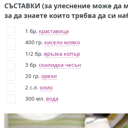
СЪСТАВКИ (за улеснение може да м
за да знаете които трябва да си на
1
бр.
краставица
400
гр.
кисело мляко
1/2
бр.
връзка копър
3
бр.
скилидки чесън
20
гр.
орехи
2
с.л.
олио
300
мл.
вода