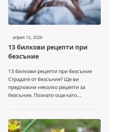
април 12, 2026
13 билкови рецепти при
безсъние
13 билкови рецепти при безсъние
Страдате от безсъние? Ще ви
предложим няколко рецепти за
безсъние. Познато още като...