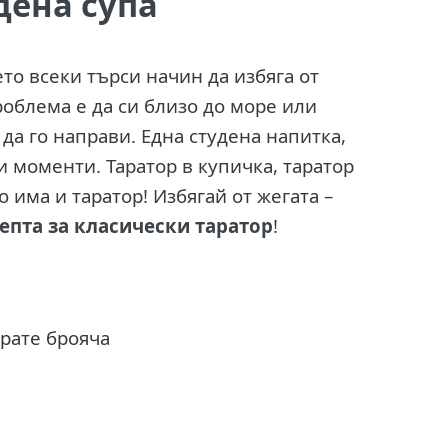
дена супа
ето всеки търси начин да избяга от
роблема е да си близо до море или
дна студена напитка,
 моменти. Таратор в купичка, таратор
о има и таратор! Избягай от жегата –
епта за класически таратор
!
ирате брояча