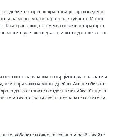
а се сдобиете с пресни краставици, произведени
 я на много малки парченца / кубчета. Много
е. Така краставицата омеква повече и тараторът
ете да ползвате и
м нея ситно нарязания копър (може да ползвате и
ли, или нарязали на много дребно. Ако не обичате
ора, а да го оставите в отделна чинийка. Същото
тавете и тях отстрани ако не познавате гостите си.
елете, добавете и олиото/зехтина и разбъркайте