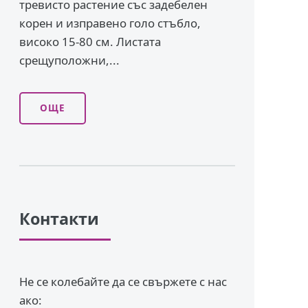
тревисто растение със задебелен
корен и изправено го­ло стъбло,
високо 15-80 см. Листата
срещуположни,...
ОЩЕ
Контакти
Не се колебайте да се свържете с нас
ако: