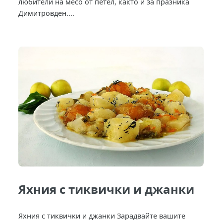
любители на месо от петел, както и за празника
Димитровден....
Яхния с тиквички и джанки
Яхния с тиквички и джанки Зарадвайте вашите