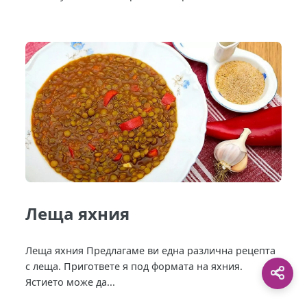
Леща яхния
Леща яхния Предлагаме ви една различна рецепта
с леща. Пригответе я под формата на яхния.
Ястието може да...