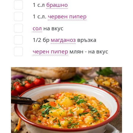
1
с.л
брашно
1
с.л.
червен пипер
сол
на вкус
1/2
бр
магданоз
връзка
черен пипер
млян - на вкус