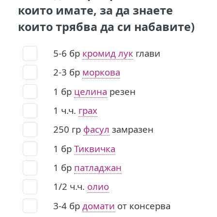
които имате, за да знаете
които трябва да си набавите)
5-6
бр
кромид лук
глави
2-3
бр
моркова
1
бр
целина
резен
1
ч.ч.
грах
250
гр
фасул
замразен
1
бр
Тиквичка
1
бр
патладжан
1/2
ч.ч.
олио
3-4
бр
домати
от консерва