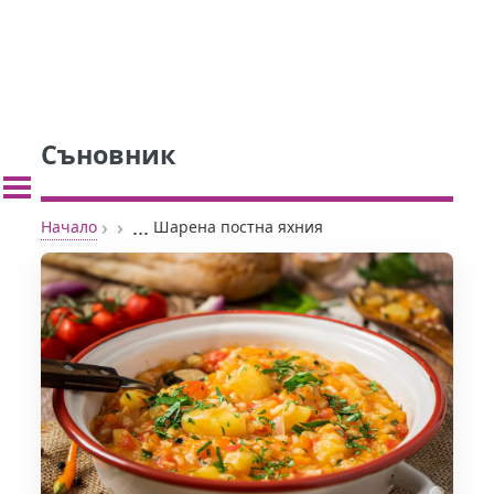
Съновник
›
›
...
Начало
Шарена постна яхния