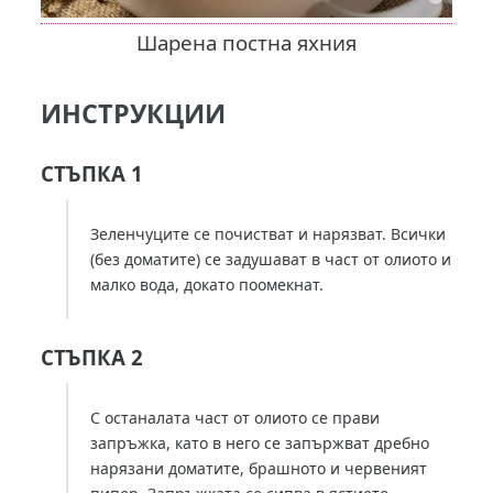
Шарена постна яхния
ИНСТРУКЦИИ
СТЪПКА 1
Зеленчуците се почистват и нарязват. Всички
(без доматите) се задушават в част от олиото и
малко вода, докато поомекнат.
СТЪПКА 2
С останалата част от олиото се прави
запръжка, като в него се запържват дребно
нарязани доматите, брашното и червеният