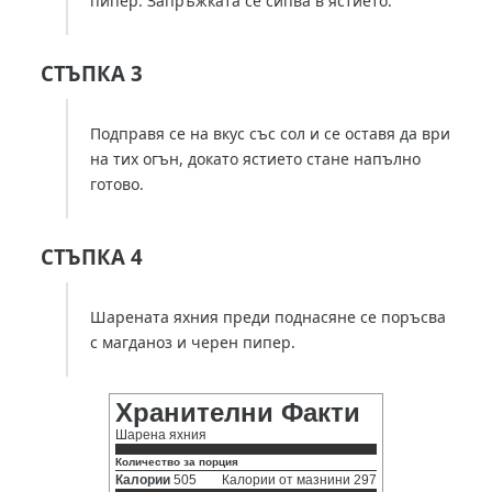
пипер. Запръжката се сипва в ястието.
СТЪПКА 3
Подправя се на вкус със сол и се оставя да ври
на тих огън, докато ястието стане напълно
готово.
СТЪПКА 4
Шарената яхния преди поднасяне се поръсва
с магданоз и черен пипер.
Хранителни Факти
Шарена яхния
Количество за порция
Калории
505
Калории от мазнини 297