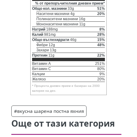
% от препоръчителния дневен прием*
Общо кол. мазнини
33g
51%
Наситени мазнини 4g
20%
Полинаситени мазнини 16g
Мононаситени мазнини 11g
Натрий
188mg
8%
Калий
981mg
28%
Общо въглехидрати
46g
15%
Фибри 12g
48%
Захари 13g
Протеин
11g
22%
Витамин A
251%
Витамин C
80%
Калции
9%
Желязо
20%
* Процента дневен прием е базиран на 2000
калории на ден.
#вкусна шарена постна яхния
Още от тази категория