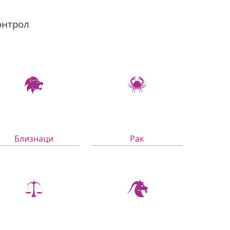
онтрол
Близнаци
Рак