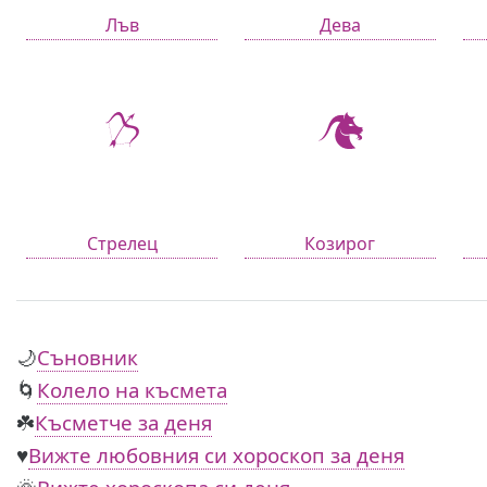
Лъв
Дева
Стрелец
Козирог
🌙
Съновник
🌀
Колело на късмета
☘️
Късметче за деня
♥️
Вижте любовния си хороскоп за деня