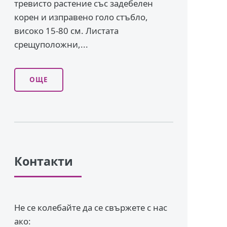
тревисто растение със задебелен
корен и изправено го­ло стъбло,
високо 15-80 см. Листата
срещуположни,...
ОЩЕ
Контакти
Не се колебайте да се свържете с нас
ако: