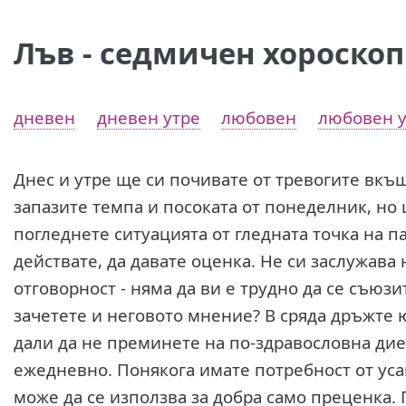
Лъв - седмичен хороскоп
дневен
дневен утре
любовен
любовен у
Днес и утре ще си почивате от тревогите вкъщ
запазите темпа и посоката от понеделник, но 
погледнете ситуацията от гледната точка на п
действате, да давате оценка. Не си заслужава
отговорност - няма да ви е трудно да се съюзи
зачетете и неговото мнение? В сряда дръжте 
дали да не преминете на по-здравословна дие
ежедневно. Понякога имате потребност от ус
може да се използва за добра само преценка. 