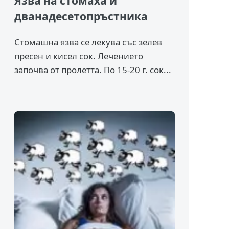
Язва на стомаха и
дванадесетопръстника
Стомашна язва се лекува със зелев
пресен и кисел сок. Лечението
започва от пролетта. По 15-20 г. сок...