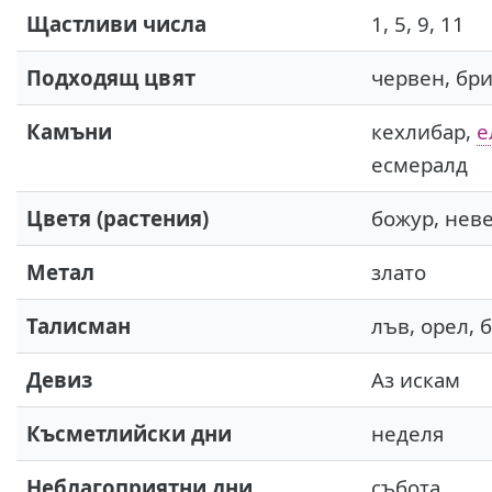
Щастливи числа
1, 5, 9, 11
Подходящ цвят
червен, бри
Камъни
кехлибар,
е
есмералд
Цветя (растения)
божур, неве
Метал
злато
Талисман
лъв, орел, 
Девиз
Аз искам
Късметлийски дни
неделя
Неблагоприятни дни
събота