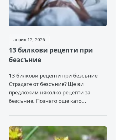
април 12, 2026
13 билкови рецепти при
безсъние
13 билкови рецепти при безсъние
Страдате от безсъние? Ще ви
предложим няколко рецепти за
безсъние. Познато още като...