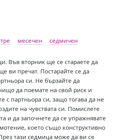
тре
месечен
седмичен
и. Във вторник ще се стараете да
ще ви пречат. Постарайте се да
артньора си. Не бързайте да
 нищо да поемате на свой риск и
те с партньора си, защо тогава да не
юздите на чувствата си. Помислете
та и да започнете да се упражнявате
амотение, което също конструктивно
През тази седмица може да ви се