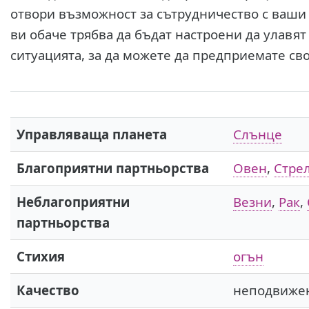
отвори възможност за сътрудничество с ваши п
ви обаче трябва да бъдат настроени да улавя
ситуацията, за да можете да предприемате с
Управляваща планета
Слънце
Благоприятни партньорства
Овен
,
Стре
Неблагоприятни
Везни
,
Рак
,
партньорства
Стихия
огън
Качество
неподвиже