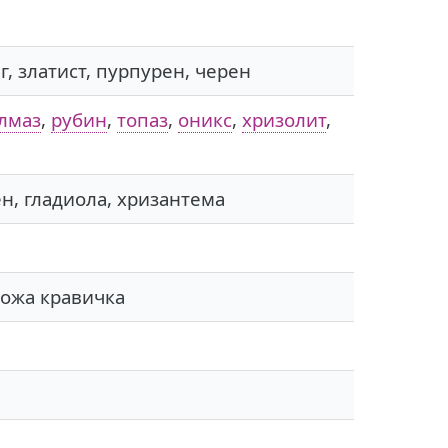
г, златист, пурпурен, черен
лмаз
,
рубин
,
топаз
,
оникс
,
хризолит
,
н, гладиола, хризантема
божа кравичка