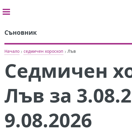
Съновник
›
›
Начало
седмичен хороскоп
Лъв
Седмичен хо
Лъв за 3.08.2
9.08.2026