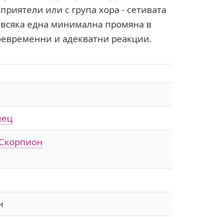
риятели или с група хора - сетивата
т всяка една минимална промяна в
воевременни и адекватни реакции.
лец
Скорпион
н