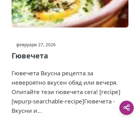
февруари 27, 2026
Гювечета
Гювечета Вкусна рецепта за
невероятно вкусен обяд или вечеря.
Опитайте тези гювечета сега! [recipe]
[wpurp-searchable-recipe]Гювечета -
Вкусни и...