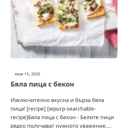
юни 15, 2026
Бяла пица с бекон
Изключително вкусна и бърза бяла
пица! [recipe] [wpurp-searchable-
recipe]Бяла пица с бекон - Белите пици
рядко получават нужното уважение....