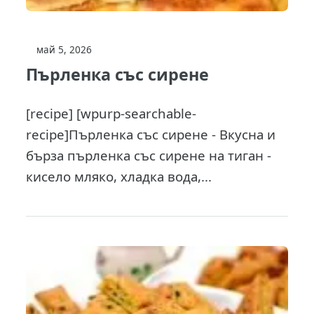
май 5, 2026
Пърленка със сирене
[recipe] [wpurp-searchable-
recipe]Пърленка със сирене - Вкусна и
бърза пърленка със сирене на тиган -
кисело мляко, хладка вода,...