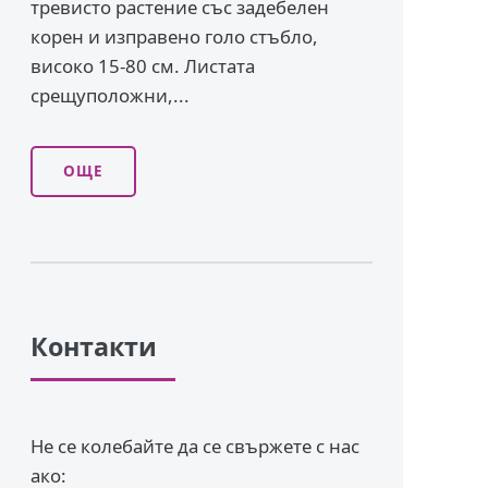
тревисто растение със задебелен
корен и изправено го­ло стъбло,
високо 15-80 см. Листата
срещуположни,...
ОЩЕ
Контакти
Не се колебайте да се свържете с нас
ако: