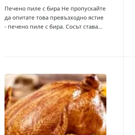
Печено пиле с бира Не пропускайте
да опитате това превъзходно ястие
- печено пиле с бира. Сосът става...