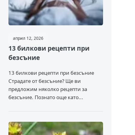
април 12, 2026
13 билкови рецепти при
безсъние
13 билкови рецепти при безсъние
Страдате от безсъние? Ще ви
предложим няколко рецепти за
безсъние. Познато още като...