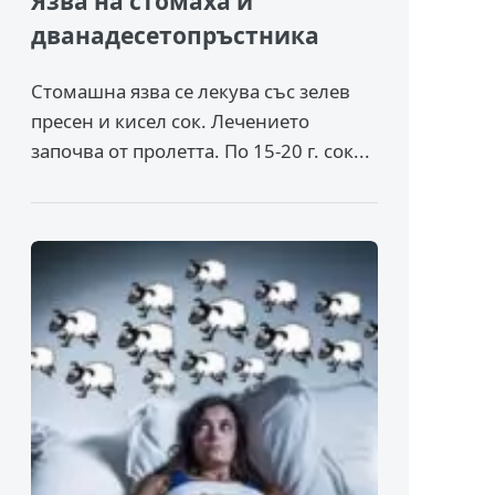
Язва на стомаха и
дванадесетопръстника
Стомашна язва се лекува със зелев
пресен и кисел сок. Лечението
започва от пролетта. По 15-20 г. сок...