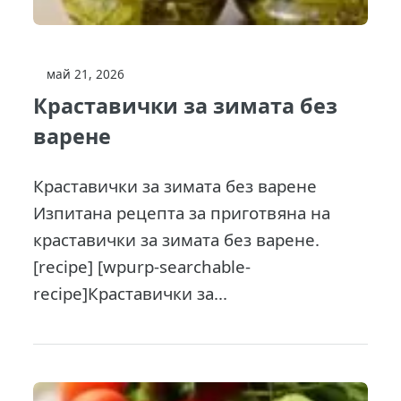
май 21, 2026
Краставички за зимата без
варене
Краставички за зимата без варене
Изпитана рецепта за приготвяна на
краставички за зимата без варене.
[recipe] [wpurp-searchable-
recipe]Краставички за...