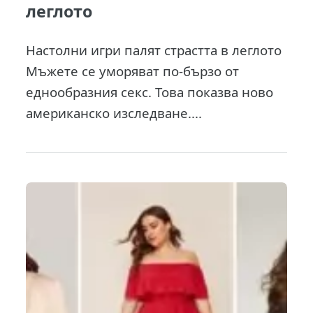
леглото
Настолни игри палят страстта в леглото
Мъжете се уморяват по-бързо от
еднообразния секс. Това показва ново
американско изследване....