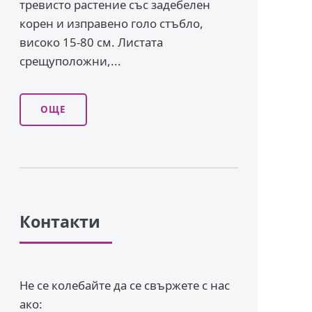
тревисто растение със задебелен
корен и изправено го­ло стъбло,
високо 15-80 см. Листата
срещуположни,...
ОЩЕ
Контакти
Не се колебайте да се свържете с нас
ако: