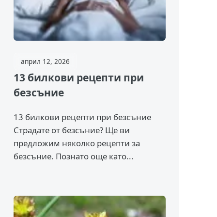
април 12, 2026
13 билкови рецепти при
безсъние
13 билкови рецепти при безсъние
Страдате от безсъние? Ще ви
предложим няколко рецепти за
безсъние. Познато още като...