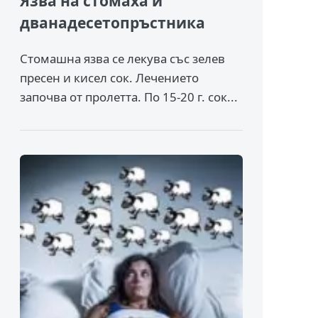
Язва на стомаха и
дванадесетопръстника
Стомашна язва се лекува със зелев
пресен и кисел сок. Лечението
започва от пролетта. По 15-20 г. сок...