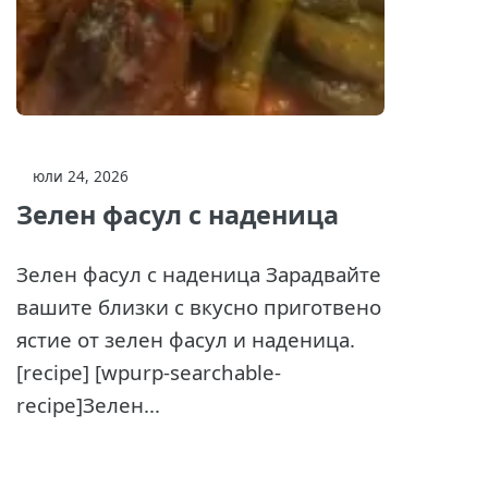
юли 24, 2026
Зелен фасул с наденица
Зелен фасул с наденица Зарадвайте
вашите близки с вкусно приготвено
ястие от зелен фасул и наденица.
[recipe] [wpurp-searchable-
recipe]Зелен...