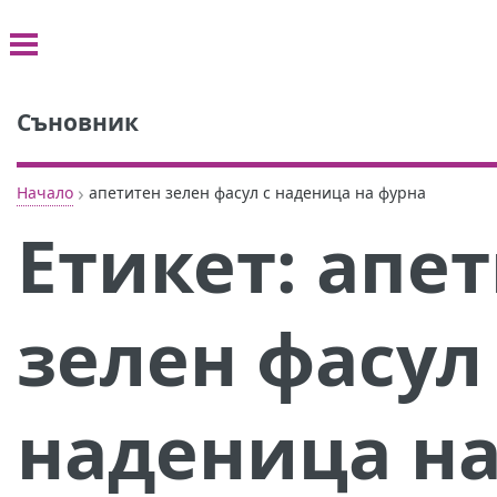
Съновник
›
Начало
апетитен зелен фасул с наденица на фурна
Етикет:
апет
зелен фасул
наденица на