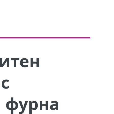
итен
 с
 фурна