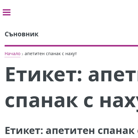
Съновник
›
Начало
апетитен спанак с нахут
Етикет:
апет
спанак с нах
Етикет:
апетитен спанак 