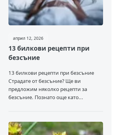
април 12, 2026
13 билкови рецепти при
безсъние
13 билкови рецепти при безсъние
Страдате от безсъние? Ще ви
предложим няколко рецепти за
безсъние. Познато още като...