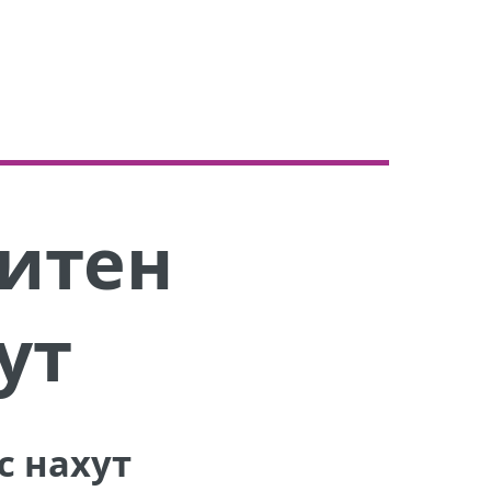
итен
ут
с нахут