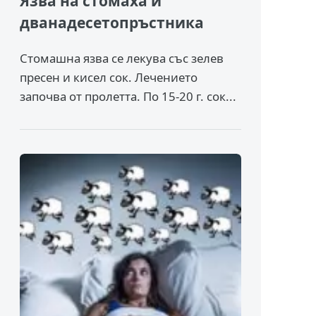
Язва на стомаха и
дванадесетопръстника
Стомашна язва се лекува със зелев
пресен и кисел сок. Лечението
започва от пролетта. По 15-20 г. сок...