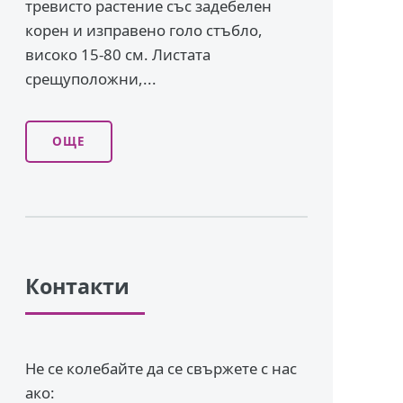
тревисто растение със задебелен
корен и изправено го­ло стъбло,
високо 15-80 см. Листата
срещуположни,...
ОЩЕ
Контакти
Не се колебайте да се свържете с нас
ако: