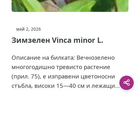
май 2, 2026
Зимзелен Vinca minor L.
Описание на билката: Вечнозелено
многогодишно тревисто растение
(прил. 75), е изправени цветоносни
стъбла, високи 15—40 см и лежащи...
This site is protected by
0 Day Analytics
plugin.
For more information visit:
0 Day Analytics vebsite