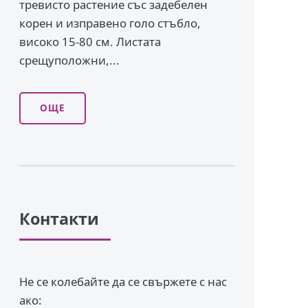
тревисто растение със задебелен
корен и изправено го­ло стъбло,
високо 15-80 см. Листата
срещуположни,...
ОЩЕ
Контакти
Не се колебайте да се свържете с нас
ако: