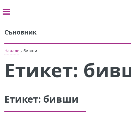
Съновник
›
Начало
бивши
Етикет:
бив
Етикет:
бивши