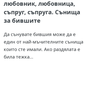
любовник, любовница,
съпруг, съпруга. Сънища
за бившите
Да сънувате бившия може да е
един от най-мъчителните сънища
които сте имали. Ако раздялата е
била тежка...