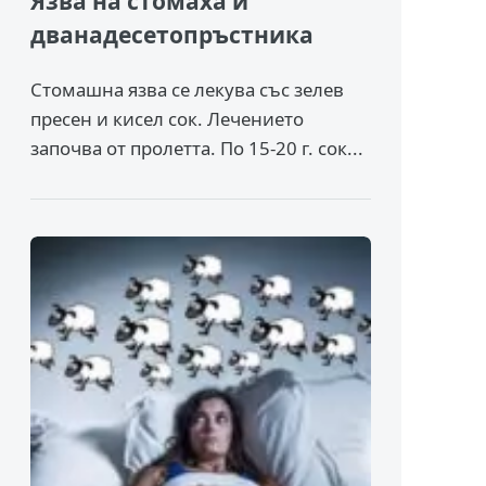
Язва на стомаха и
дванадесетопръстника
Стомашна язва се лекува със зелев
пресен и кисел сок. Лечението
започва от пролетта. По 15-20 г. сок...