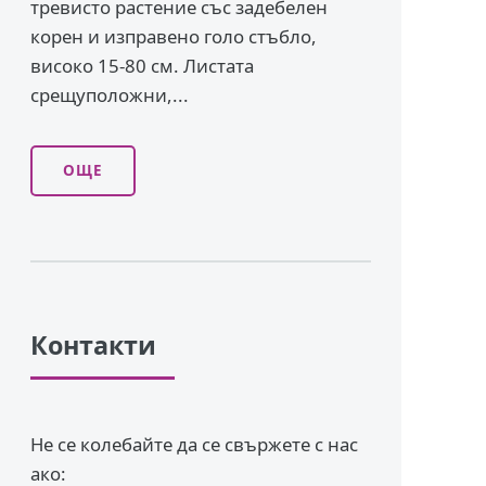
тревисто растение със задебелен
корен и изправено го­ло стъбло,
високо 15-80 см. Листата
срещуположни,...
ОЩЕ
Контакти
Не се колебайте да се свържете с нас
ако: