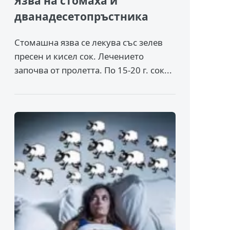
Язва на стомаха и
дванадесетопръстника
Стомашна язва се лекува със зелев
пресен и кисел сок. Лечението
започва от пролетта. По 15-20 г. сок...