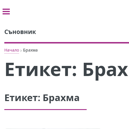
Съновник
›
Начало
Брахма
Етикет:
Бра
Етикет:
Брахма