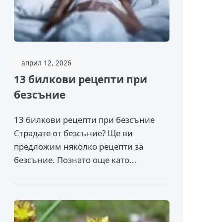
април 12, 2026
13 билкови рецепти при
безсъние
13 билкови рецепти при безсъние
Страдате от безсъние? Ще ви
предложим няколко рецепти за
безсъние. Познато още като...