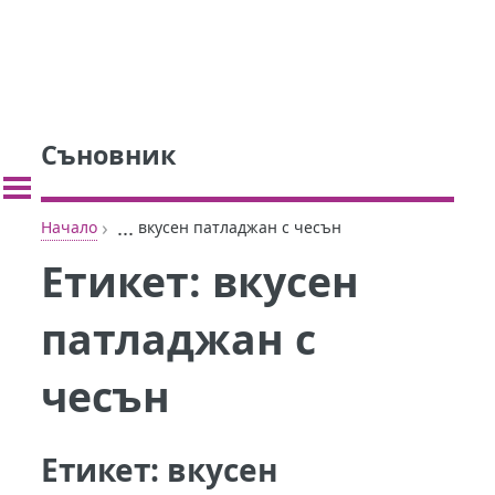
Съновник
›
...
Начало
вкусен патладжан с чесън
Етикет:
вкусен
патладжан с
чесън
Етикет:
вкусен