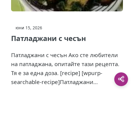
юни 15, 2026
Патладжани с чесън
Патладжани с чесън Ако сте любители
на патладжана, опитайте тази рецепта.
Тя е за една доза. [recipe] [wpurp-
searchable-recipe]Патладжани...
This site is protected by
0 Day Analytics
plugin.
For more information visit:
0 Day Analytics vebsite