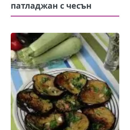
патладжан с чесън