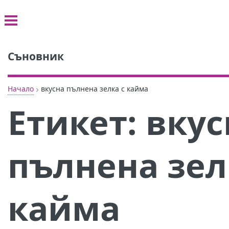
Съновник
›
Начало
вкусна пълнена зелка с кайма
Етикет:
вкус
пълнена зел
кайма