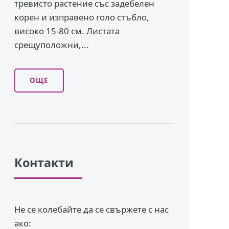
тревисто растение със задебелен
корен и изправено го­ло стъбло,
високо 15-80 см. Листата
срещуположни,...
ОЩЕ
Контакти
Не се колебайте да се свържете с нас
ако: