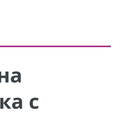
на
ка с