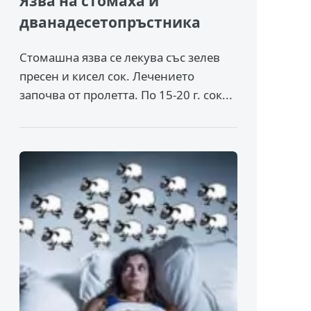
Язва на стомаха и
дванадесетопръстника
Стомашна язва се лекува със зелев
пресен и кисел сок. Лечението
започва от пролетта. По 15-20 г. сок...