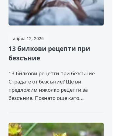
април 12, 2026
13 билкови рецепти при
безсъние
13 билкови рецепти при безсъние
Страдате от безсъние? Ще ви
предложим няколко рецепти за
безсъние. Познато още като...