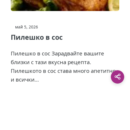
май 5, 2026
Пилешко в сос
Пилешко в сос Зарадвайте вашите
близки с тази вкусна рецепта.
Пилешкото в сос става много апетитно
и всички...
This site is protected by
0 Day Analytics
plugin.
For more information visit:
0 Day Analytics vebsite