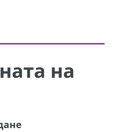
ната на
дане