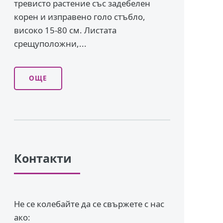
тревисто растение със задебелен
корен и изправено го­ло стъбло,
високо 15-80 см. Листата
срещуположни,...
ОЩЕ
Контакти
Не се колебайте да се свържете с нас
ако: