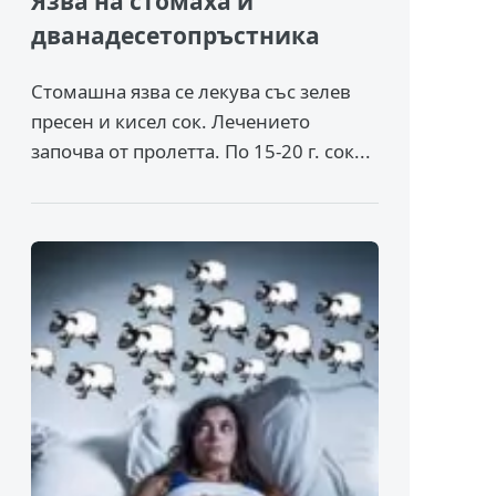
Язва на стомаха и
дванадесетопръстника
Стомашна язва се лекува със зелев
пресен и кисел сок. Лечението
започва от пролетта. По 15-20 г. сок...