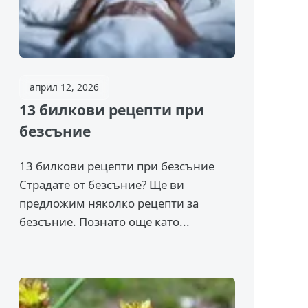
април 12, 2026
13 билкови рецепти при
безсъние
13 билкови рецепти при безсъние
Страдате от безсъние? Ще ви
предложим няколко рецепти за
безсъние. Познато още като...