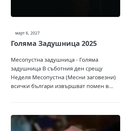
март 6, 2027
Голяма Задушница 2025
Месопустна задушница - Голяма
задушница В съботния ден срещу
Неделя Месопустна (Месни заговезни)
всички българи извършват помен в...