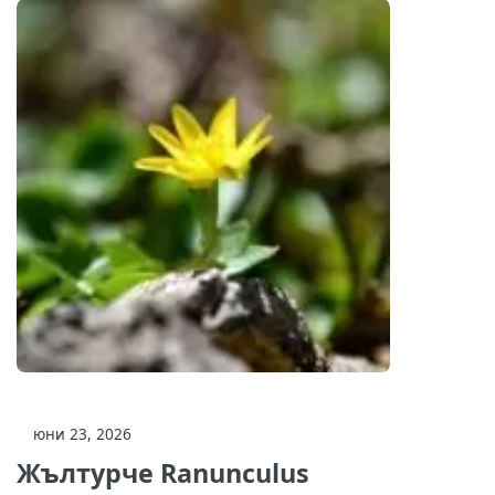
юни 23, 2026
Жълтурче Ranunculus