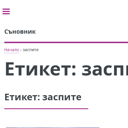
Съновник
›
Начало
заспите
Етикет:
засп
Етикет:
заспите