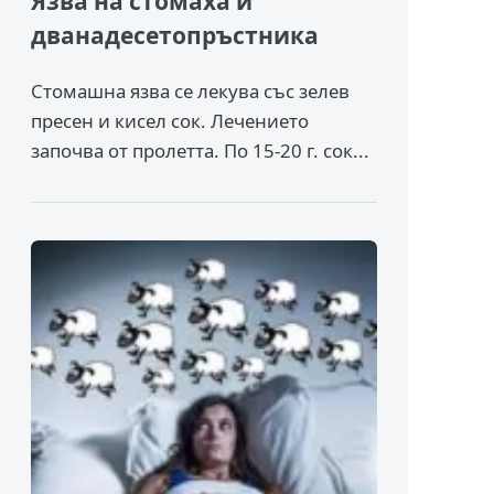
Язва на стомаха и
дванадесетопръстника
Стомашна язва се лекува със зелев
пресен и кисел сок. Лечението
започва от пролетта. По 15-20 г. сок...