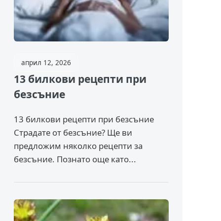
април 12, 2026
13 билкови рецепти при
безсъние
13 билкови рецепти при безсъние
Страдате от безсъние? Ще ви
предложим няколко рецепти за
безсъние. Познато още като...