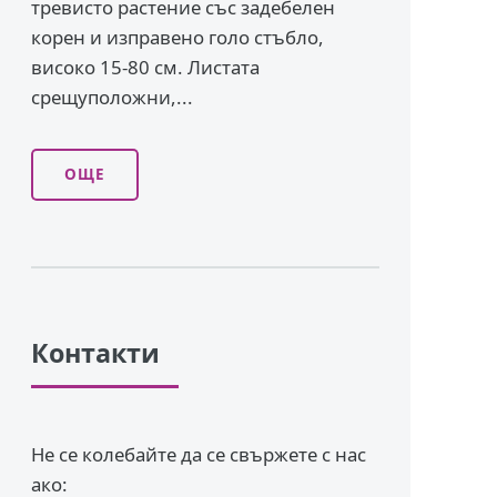
тревисто растение със задебелен
корен и изправено го­ло стъбло,
високо 15-80 см. Листата
срещуположни,...
ОЩЕ
Контакти
Не се колебайте да се свържете с нас
ако: