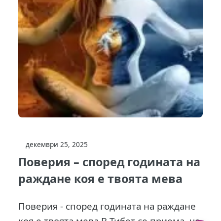
декември 25, 2025
Поверия – според годината на
раждане коя е твоята мева
Поверия - според годината на раждане
коя е твоята мева В Тибет се приема, че