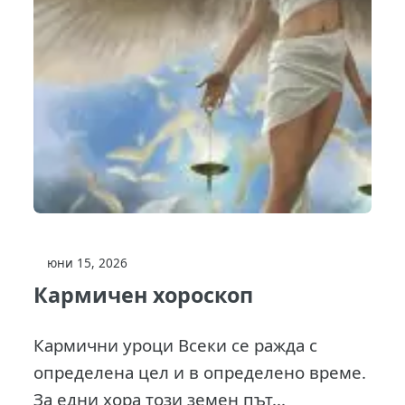
юни 15, 2026
Кармичен хороскоп
Кармични уроци Всеки се ражда с
определена цел и в определено време.
За едни хора този земен път...