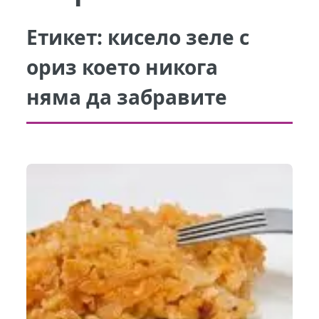
Етикет:
кисело зеле с
ориз което никога
няма да забравите