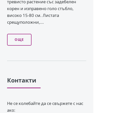
тревисто растение със задебелен
корен и изправено го­ло стъбло,
високо 15-80 см. Листата
срещуположни,...
ОЩЕ
Контакти
Не се колебайте да се свържете с нас
ако: