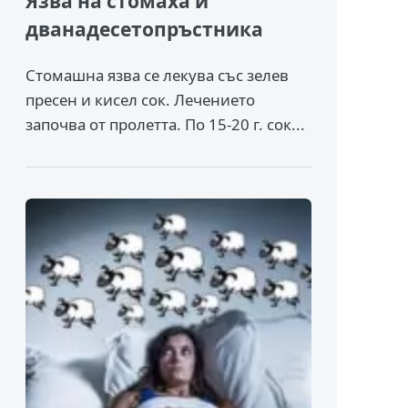
Язва на стомаха и
дванадесетопръстника
Стомашна язва се лекува със зелев
пресен и кисел сок. Лечението
започва от пролетта. По 15-20 г. сок...