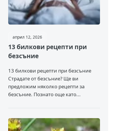
април 12, 2026
13 билкови рецепти при
безсъние
13 билкови рецепти при безсъние
Страдате от безсъние? Ще ви
предложим няколко рецепти за
безсъние. Познато още като...