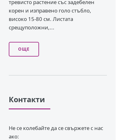
тревисто растение със задебелен
корен и изправено го­ло стъбло,
високо 15-80 см. Листата
срещуположни,...
ОЩЕ
Контакти
Не се колебайте да се свържете с нас
ако: