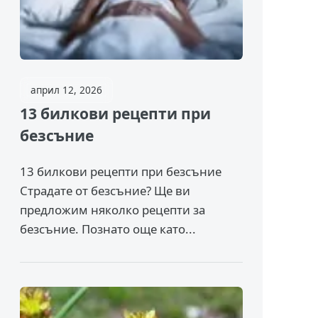
април 12, 2026
13 билкови рецепти при
безсъние
13 билкови рецепти при безсъние
Страдате от безсъние? Ще ви
предложим няколко рецепти за
безсъние. Познато още като...