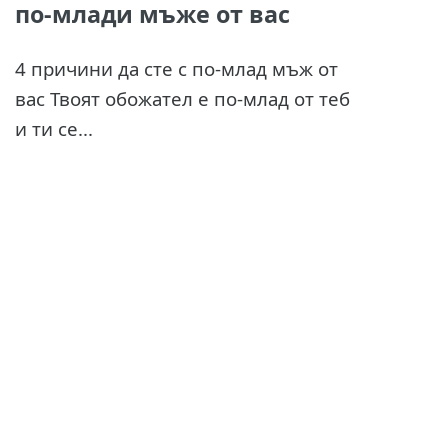
по-млади мъже от вас
4 причини да сте с по-млад мъж от
вас Твоят обожател е по-млад от теб
и ти се...