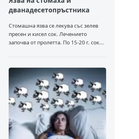
Язва на стомаха и
дванадесетопръстника
Стомашна язва се лекува със зелев
пресен и кисел сок. Лечението
започва от пролетта. По 15-20 г. сок...