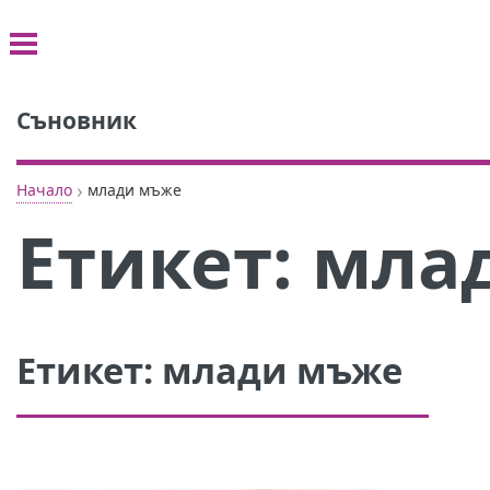
Съновник
›
Начало
млади мъже
Етикет:
мла
Етикет:
млади мъже