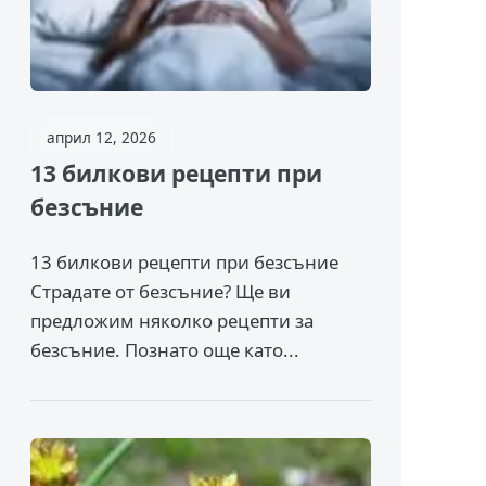
април 12, 2026
13 билкови рецепти при
безсъние
13 билкови рецепти при безсъние
Страдате от безсъние? Ще ви
предложим няколко рецепти за
безсъние. Познато още като...