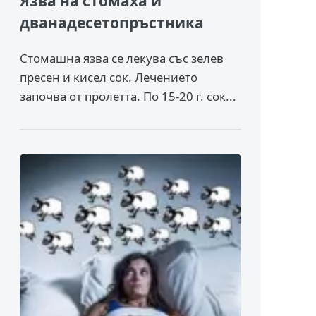
Язва на стомаха и
дванадесетопръстника
Стомашна язва се лекува със зелев
пресен и кисел сок. Лечението
започва от пролетта. По 15-20 г. сок...