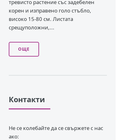
тревисто растение със задебелен
корен и изправено го­ло стъбло,
високо 15-80 см. Листата
срещуположни,...
ОЩЕ
Контакти
Не се колебайте да се свържете с нас
ако: