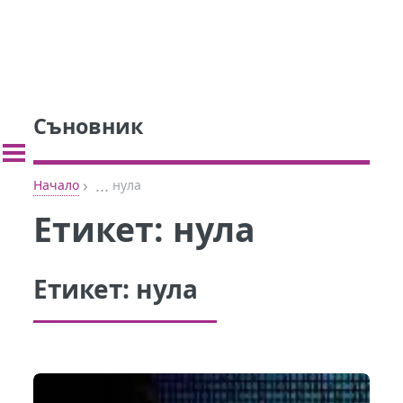
Съновник
›
...
Начало
нула
Етикет:
нула
Етикет:
нула