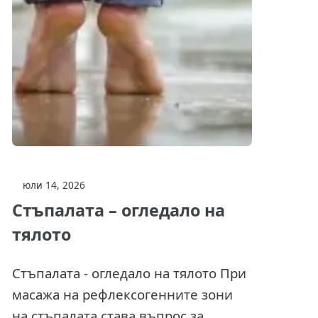
юли 14, 2026
Стъпалата – огледало на
тялото
Стъпалата - огледало на тялото При
масажа на рефлексогенните зони
на стъпалата става въпрос за