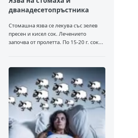
Язва на стомаха и
дванадесетопръстника
Стомашна язва се лекува със зелев
пресен и кисел сок. Лечението
започва от пролетта. По 15-20 г. сок...