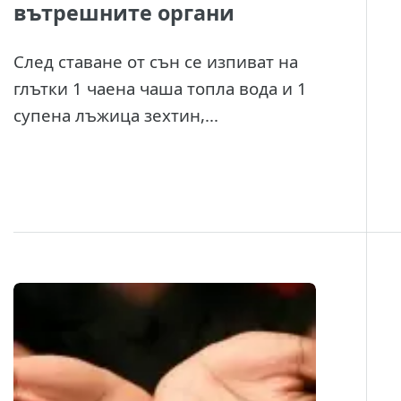
вътрешните органи
След ставане от сън се изпиват на
глътки 1 чаена чаша топла вода и 1
супена лъжица зехтин,...