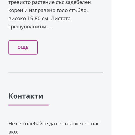
тревисто растение със задебелен
корен и изправено го­ло стъбло,
високо 15-80 см. Листата
срещуположни,...
ОЩЕ
Контакти
Не се колебайте да се свържете с нас
ако: