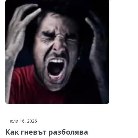
юли 16, 2026
Как гневът разболява