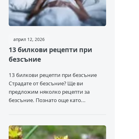
април 12, 2026
13 билкови рецепти при
безсъние
13 билкови рецепти при безсъние
Страдате от безсъние? Ще ви
предложим няколко рецепти за
безсъние. Познато още като...