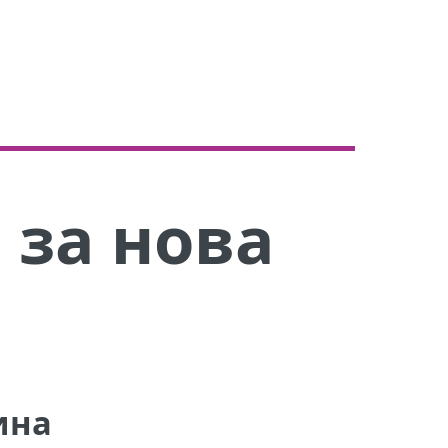
 за нова
ина