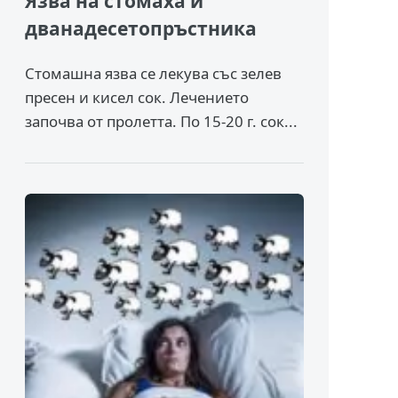
Язва на стомаха и
дванадесетопръстника
Стомашна язва се лекува със зелев
пресен и кисел сок. Лечението
започва от пролетта. По 15-20 г. сок...