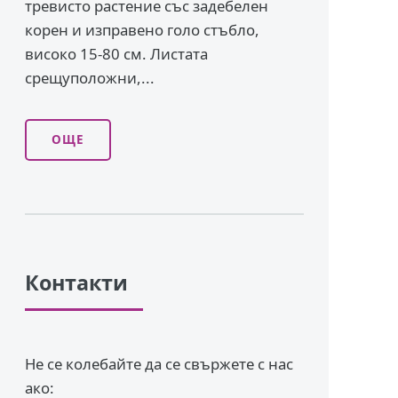
тревисто растение със задебелен
корен и изправено го­ло стъбло,
високо 15-80 см. Листата
срещуположни,...
ОЩЕ
Контакти
Не се колебайте да се свържете с нас
ако: